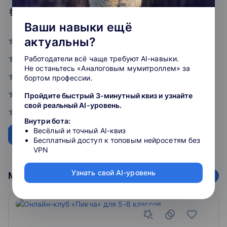
«Сколково».
4.2
рейтинг
Ваши навыки ещё
Почему мы?
актуальны?
0
Наши преподаватели — эксперты ЕГЭ и ОГЭ,
0
Работодатели всё чаще требуют AI-навыки.
составители олимпиад и преподаватели
Не останьтесь «Аналоговым мумитроллем» за
лучших вузов страны.
0
бортом профессии.
Наши выпускники поступают на бюджет в
0
Пройдите быстрый 3-минутный квиз и узнайте
МГУ, НИУ ВШЭ, МФТИ и МГТУ им. Н. Э.
свой реальный AI-уровень.
0
Баумана.
Внутри бота:
Весёлый и точный AI-квиз
Вы можете учиться с любого устройства:
Оставить отзыв
Бесплатный доступ к топовым нейросетям без
компьютера, планшета, смартфона.
VPN
Разнообразные варианты обучения: курсы
Узнать свой AI-уровень
Может быть интересно
для школьников и учителей, индивидуальный
репетитор, занятия в мини-группах,
домашняя школа и экстернат.