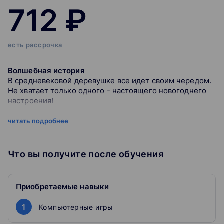
712 ₽
есть рассрочка
Волшебная история
В средневековой деревушке все идет своим чередом.
Не хватает только одного - настоящего новогоднего
настроения!
Задания для каждого
читать подробнее
Чтобы вернуть Новый Год в деревню, вам придется
разделиться. Каждый участник получит персональные
задания и сможет почувствовать себя героем
Что вы получите после обучения
Пройти квест можно только на компьютере или
ноутбуке
Приобретаемые навыки
Общая миссия
1
Компьютерные игры
Цель квеста - напомнить жителям деревни, каким