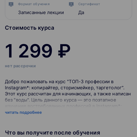
Формат обучения
Сертификат
Записанные лекции
Да
Стоимость курса
1 299 ₽
нет рассрочки
Добро пожаловать на курс "ТОП-3 профессии в
Instagram*: копирайтер, сторисмейкер, таргетолог".
Этот курс рассчитан для начинающих, а также написан
без "воды". Цель данного курса — это поэтапное
изучение востребованных профессий в Instagram*:
копирайтер, сторисмейкер, таргетолог. Разберём
читать подробнее
основные моменты работы по каждой профессии — от
обязанностей до поиска клиентов.
Что вы получите после обучения