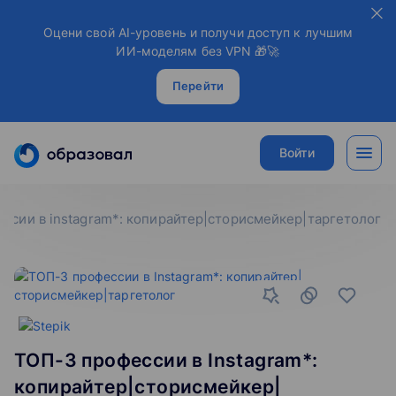
Оцени свой AI-уровень и получи доступ к лучшим
ИИ-моделям без VPN 🎁🚀
Перейти
Войти
ессии в instagram*: копирайтер|сторисмейкер|таргетолог
ТОП-3 профессии в Instagram*:
копирайтер|сторисмейкер|