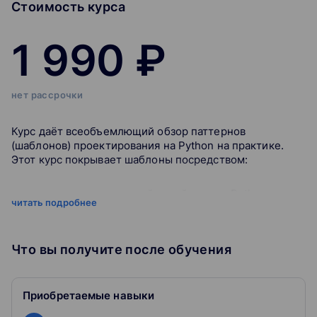
Стоимость курса
1 990 ₽
нет рассрочки
Курс даёт всеобъемлющий обзор паттернов
(шаблонов) проектирования на Python на практике.
Этот курс покрывает шаблоны посредством:
использования самой новой версии Python
читать подробнее
использования современных подходов
программирования: инъекции зависимостей,
реактивное программирование и т.д.
Что вы получите после обучения
использования современных средств разработки
таких как PyCharm
дискуссий различных вариаций паттернов и
различных подходов
Приобретаемые навыки