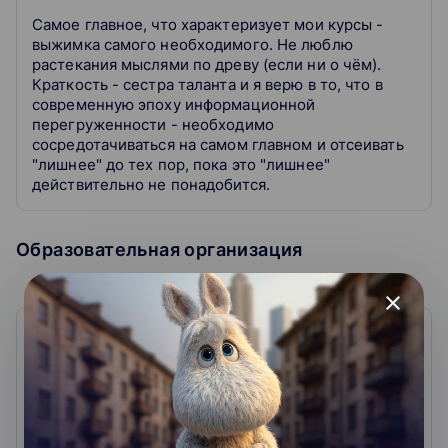
в сами языки программирования. Так что вы даже не
Самое главное, что характеризует мои курсы -
всегда осознаёте, что ими пользуетесь.
выжимка самого необходимого. Не люблю
растекания мыслями по древу (если ни о чём).
Какие паттерны разобраны на курсе?
Краткость - сестра таланта и я верю в то, что в
Курс покрывает все паттерны проектирования из
современную эпоху информационной
книги банды четырёх. Вот полный список тем:
перегруженности - необходимо
сосредотачиваться на самом главном и отсеивать
"лишнее" до тех пор, пока это "лишнее"
Принципы проектирования SOLID: принцип
действительно не понадобится.
единственной ответственности (SRP), принцип
открытости / закрытости (OCP), принцип
подстановки Лисков (LSP), принцип разделения
Образовательная организация
интерфейсов (ISP), принцип инверсии
зависимостей (DIP)
Паттерны порождения: строитель, фабрики,
close
прототип, одиночка
Структурные паттерны: адаптер, мост,
Stepik
компоновщик, декоратор, фасад,
приспособленец, прокси
4.6
60
отзывов
Поведенческие паттерны: цепочка зависимости,
команда, интерпретатор, итератор, медиатор,
Stepik — образовательная платформа и конструктор
хранитель, наблюдатель, состояние, стратегия,