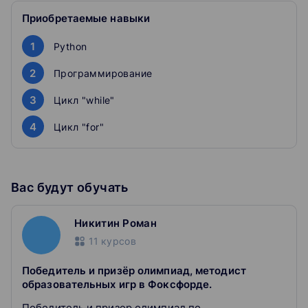
Мы не оставляем задания письменной части на
Приобретаемые навыки
самопроверку — ею занимаются эксперты ОГЭ.
1
Python
Проверяем «по-настоящему», как на экзамене, и в
2
результате вы получаете развёрнутую обратную связь.
Программирование
Всё это — ради скорости подготовки и вашего
3
Цикл "while"
результата. Личный куратор ответит на вопросы в
течение двух часов, 24/7.
4
Цикл "for"
Кураторы разбираются в программе и предмете,
поэтому легко ответят на ваши вопросы по курсу и
домашке — в любое время.
Вас будут обучать
Они хорошо знают, как непросто бывает с
подготовкой, и понимают ваши переживания.
Никитин Роман
11
курсов
Самая важная задача куратора — помочь вам
справиться со стрессом и страхом перед экзаменами.
Победитель и призёр олимпиад, методист
образовательных игр в Фоксфорде.
Занятия проходят по субботам в 16.00.
Победитель и призер олимпиад по