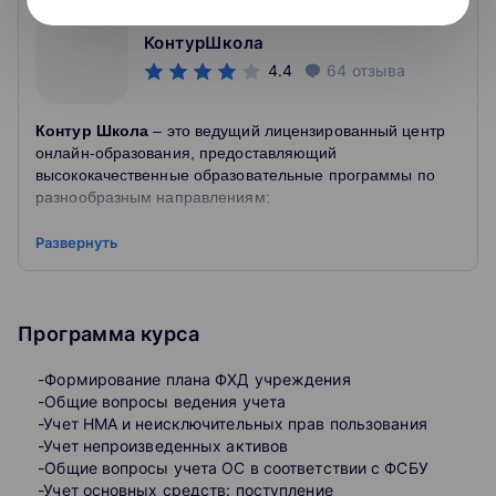
КонтурШкола
4.4
64
отзыва
Контур Школа
– это ведущий лицензированный центр
онлайн-образования, предоставляющий
высококачественные образовательные программы по
разнообразным направлениям:
Развернуть
Обучение на бухгалтера
: Наши курсы бухгалтерии
предоставляют возможность дистанционного обучения с
получением престижного диплома. Мы также
предлагаем обучение бухгалтерии для маркетплейсов и
Программа курса
программы "с нуля".
HR обучение
: Школа предлагает разнообразные курсы
-Формирование плана ФХД учреждения
для HR-специалистов, включая менеджеров и
-Общие вопросы ведения учета
аналитиков, с акцентом на эффективное обучение
-Учет НМА и неисключительных прав пользования
персонала.
-Учет непроизведенных активов
Обучение по закупкам
: Наши программы обучения
-Общие вопросы учета ОС в соответствии c ФСБУ
включают в себя все аспекты требований 44-ФЗ и 223-
-Учет основных средств: поступление
ФЗ, обеспечивая специалистов по закупкам