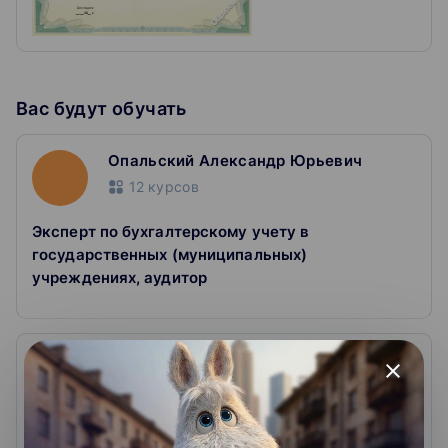
Вас будут обучать
Опальский Александр Юрьевич
12
курсов
Эксперт по бухгалтерскому учету в
государственных (муниципальных)
учреждениях, аудитор
Кравченко Елена Павловна
close
15
курсов
Эксперт по бухгалтерскому учету организаций