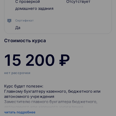
С проверкой
Отсутствует
домашнего задания
Сертификат
Да
Стоимость курса
15 200 ₽
нет рассрочки
Курс будет полезен:
Главному бухгалтеру казенного, бюджетного или
автономного учреждения
Заместителю главного бухгалтера бюджетного,
автономного или казенного учреждения
Главному бухгалтеру обособленного подразделения
читать подробнее