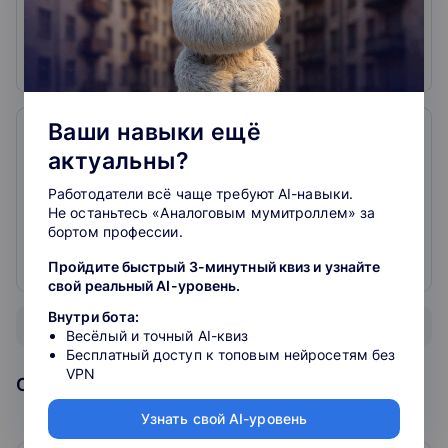
бюджетной сферы, член методического совета
по бюджетному учету и отчетности при Минфине
УР
Ваши навыки ещё
Беляева Мария Владимировна
актуальны?
5
курсов
Работодатели всё чаще требуют AI-навыки.
Эксперт по учету в бюджетной сфере,
Не останьтесь «Аналоговым мумитроллем» за
практикующий бухгалтер, аудитор,
бортом профессии.
сертифицированный специалист ИПБР
Пройдите быстрый 3-минутный квиз и узнайте
свой реальный AI-уровень.
Внутри бота:
Показать всех преподавателей
Весёлый и точный AI-квиз
Бесплатный доступ к топовым нейросетям без
VPN
Образовательная организация
Узнать свой AI-уровень