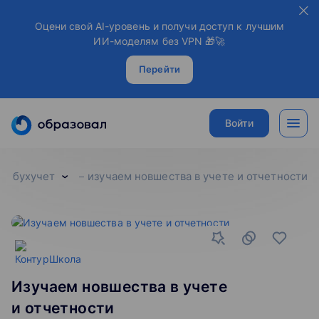
Оцени свой AI-уровень и получи доступ к лучшим
ИИ-моделям без VPN 🎁🚀
Перейти
Войти
бухучет
изучаем новшества в учете и отчетности
Изучаем новшества в учете
и отчетности