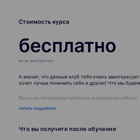
Стоимость курса
бесплатно
есть рассрочка
А значит, что данный клуб тебя очень заинтересует
хочет лучше понимать себя и других! Что мы будем
Вручную проверяем пробники и домашние работы
Мы не оставляем задания письменной части на са
читать подробнее
Проверяем «по-настоящему», как на экзамене, и в 
Всё это — ради скорости подготовки и вашего резу
Что вы получите после обучения
Личный куратор ответит на вопросы в течение двух
Кураторы разбираются в программе и предмете, поэ