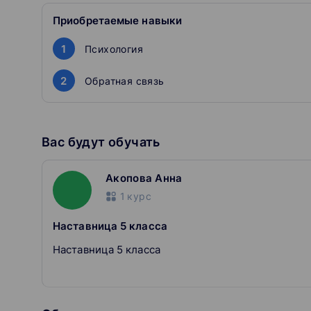
домашке — в любое время
Приобретаемые навыки
Они хорошо знают, как непросто бывает с подгото
Самая важная задача куратора — помочь вам справ
1
Психология
2
Обратная связь
Вас будут обучать
Акопова Анна
1
курс
Наставница 5 класса
Наставница 5 класса