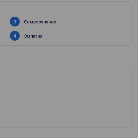
вкой, и понимают ваши переживания.
иться со стрессом и страхом перед экзаменами
3
Самопознание
4
Эмпатия