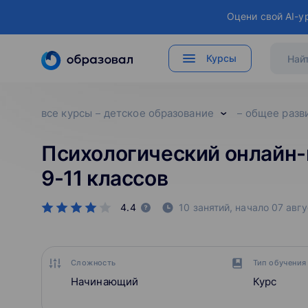
Оцени свой AI-у
Курсы
все курсы
детское образование
общее разв
Психологический онлайн-
9-11 классов
4.4
10 занятий,
начало
07 авгу
Сложность
Тип обучения
Начинающий
Курс