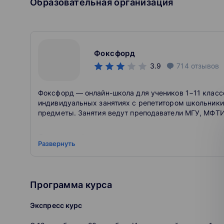
Образовательная организация
Фоксфорд
3.9
714
отзывов
Фоксфорд — онлайн-школа для учеников 1−11 классо
индивидуальных занятиях с репетитором школьники 
предметы. Занятия ведут преподаватели МГУ, МФТИ
Для учителей проводятся курсы повышения квалифи
Развернуть
открытые занятия о воспитании и развитии детей. П
Почему мы?
Программа курса
Наши преподаватели — эксперты ЕГЭ и ОГЭ
лучших вузов страны.
Экспресс курс
Наши выпускники поступают на бюджет в МГ