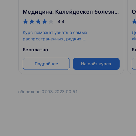
Медицина. Калейдоскоп болезней
4.4
Курс поможет узнать о самых
Д
распространенных, редких,
«
профессиональных, малоизученных
п
бесплатно
б
болезнях, познакомиться с клиническими
и
классификациями, рекомендациями и
х
Подробнее
На сайт курса
шкалами.
с
н
в
обновлено 07.03.2023 00:51