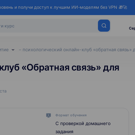
ровень и получи доступ к лучшим ИИ-моделям без VPN 🎁🚀
Се
итие
психологический онлайн-клуб «обратная связь» д
клуб «Обратная связь» для
ста
Формат обучения
С проверкой домашнего
задания