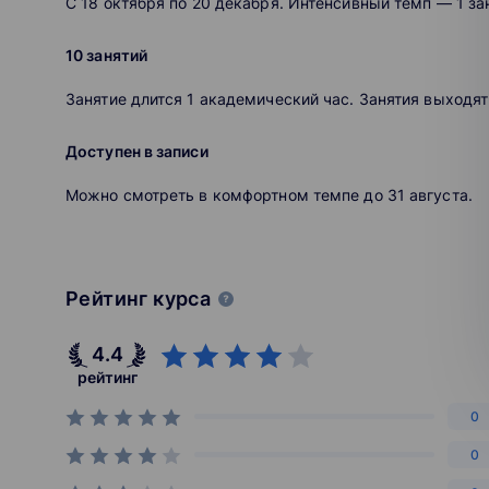
С 18 октября по 20 декабря. Интенсивный темп — 1 за
Вы можете учиться с любого устройства: к
10 занятий
Разнообразные варианты обучения: курсы 
репетитор, занятия в мини-группах, домашн
Занятие длится 1 академический час. Занятия выходят
Доступен в записи
Можно смотреть в комфортном темпе до 31 августа.
Рейтинг курса
4.4
рейтинг
0
0