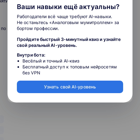
нятие в неделю. Максимум пользы за короткий срок.
Ваши навыки ещё актуальны?
омпьютера, планшета, смартфона.
Работодатели всё чаще требуют AI-навыки.
для школьников и учителей, индивидуальный
Не останьтесь «Аналоговым мумитроллем» за
яя школа и экстернат.
бортом профессии.
 по вторникам.
Пройдите быстрый 3-минутный квиз и узнайте
свой реальный AI-уровень.
Внутри бота:
Весёлый и точный AI-квиз
Бесплатный доступ к топовым нейросетям
без VPN
Узнать свой AI-уровень