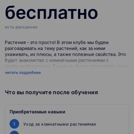
бесплатно
есть рассрочка
Растения - это просто! В этом клубе мы будем
разговаривать на тему растений, как за ними
ухаживать, их плюсы, а также полезные свойства. Это
будет знакомство с комнатными растениями с
необычной стороны. Также мы будет затрагивать тему
коллекционирования растений, кто этим занимается, а
читать подробнее
главное для чего:)
Что вы получите после обучения
Вручную проверяем пробники и домашние работы
Мы не оставляем задания письменной части на
самопроверку — ею занимаются эксперты ОГЭ.
Проверяем «по-настоящему», как на экзамене, и в
Приобретаемые навыки
результате вы получаете развёрнутую обратную связь.
Всё это — ради скорости подготовки и вашего
1
Уход за комнатными растениями
результата