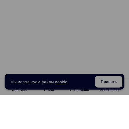
международных стандартов. Процесс решения проблем
• Операционная стратегия «Решение проблем процесса».
Цикл Деминга PDCA и цикл компании форд «8D».
• Практика: Разработка корректирующих действий (цикл
PDCA).
• Практика: Анализ поля сил (факторов), движущих и
сдерживающих реализацию процесса решения проблем.
• Практика: Выбор операционной стратегии процесса.
• Последовательность внедрения системы менеджмента
качества, отвечающей требованиям ISO 9001:2015.
• Связь измерения и анализа с детализацией процесса.
Измерение результативности процессов.
• Документирование процессов. Краткий обзор методов
стандартизации (регламентации) процессов.
Принять
Мы используем файлы
cookie
Сервисы
Поиск
Сравнение
Избранное
info@obrazoval.ru
всегда готовы вам помочь