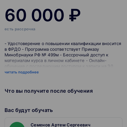
60 000 ₽
есть рассрочка
- Удостоверение о повышении квалификации вносится
в ФРДО - Программа соответствует Приказу
Минобрнауки РФ № 499м - Бессрочный доступ к
материалам курса в личном кабинете - Онлайн-
обучение с последующим доступом к записи на 30
дней - Разбор актуальной практики и примеров
читать подробнее
участников - Обучение в реальном времени и
общение с преподавателем Узнайте, как достигать
совершенства в управлении бизнес-процессами и
Что вы получите после обучения
обеспечивать высокое качество работы. Курс
предоставляет знания и навыки для внедрения систем
управления качеством, анализа ключевых показателей
Вас будут обучать
процессов и применения циклов непрерывного
улучшения. Трансформируйте бизнес-процессы
компании в гибкие и продуктивные системы, чтобы
Семенов Артем Сергеевич