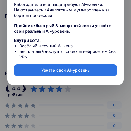
Работодатели всё чаще требуют AI-навыки.
Для учителей проводятся курсы повышения
Не останьтесь «Аналоговым мумитроллем» за
квалификации и профпереподготовки, а для
бортом профессии.
Программа курса
родителей — открытые занятия о воспитании и
развитии детей. Проект является резидентом
Пройдите быстрый 3-минутный квиз и узнайте
«Сколково».
свой реальный AI-уровень.
Вводное занятие
Триганометрия
Внутри бота:
Почему мы?
Скорость изменения физических величин
Весёлый и точный AI-квиз
Операция, обратная взятию производной
Бесплатный доступ к топовым нейросетям без
Наши преподаватели — эксперты ЕГЭ и ОГЭ,
VPN
составители олимпиад и преподаватели
лучших вузов страны.
Узнать свой AI-уровень
Рейтинг курса
Наши выпускники поступают на бюджет в
МГУ, НИУ ВШЭ, МФТИ и МГТУ им. Н. Э.
4.4
Баумана.
рейтинг
Вы можете учиться с любого устройства:
0
компьютера, планшета, смартфона.
0
Разнообразные варианты обучения: курсы
0
для школьников и учителей, индивидуальный