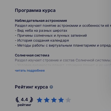
Почему мы?
Программа курса
Наши преподаватели — эксперты ЕГЭ и ОГЭ
лучших вузов страны.
Наблюдательная астрономия
Раздел изучает понятие астрономии и особенности её
Наши выпускники поступают на бюджет в МГ
- Вид неба на разных широтах
- Причины солнечных и лунных затмений
Вы можете учиться с любого устройства: к
- История создания календаря
- Методы работы с виртуальным планетарием и опред
Разнообразные варианты обучения: курсы 
репетитор, занятия в мини-группах, домашн
Солнечная система
Раздел изучает строение и состав Солнечной системы
- Условия видимости планет, строение планет и их не
- Чем отличаются метеор, метеорит и метеороид
читать подробнее
- Откуда прилетают кометы и почему Плутон – не план
Звёзды
Рейтинг курса
Раздел изучает, как и почему рождаются и умирают з
- От чего зависит время жизни звезд
4.4
- Почему взрывы сверхновых важны для всей Вселен
- Нестандартные звёзды – нейтронные, пульсары, бе
рейтинг