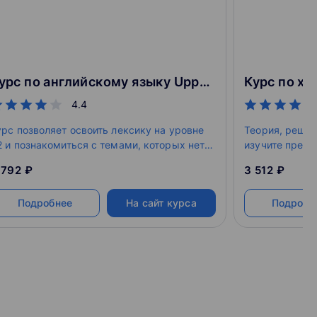
Курс по английскому языку Upper-Intermediate для 9-11 классов
4.4
урс позволяет освоить лексику на уровне
Теория, решен
2 и познакомиться с темами, которых нет в
изучите пред
тандартных учебниках.
необычными 
 792 ₽
3 512 ₽
Подробнее
На сайт курса
Подробн