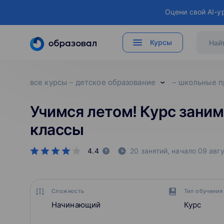
Оцени свой AI-у
Курсы
все курсы
детское образование
школьные п
Учимся летом! Курс зани
классы
4.4
20 занятий,
начало
09 авг
Сложность
Тип обучения
Начинающий
Курс