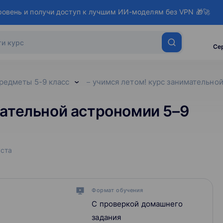
ровень и получи доступ к лучшим ИИ-моделям без VPN 🎁🚀
Се
редметы 5-9 класс
учимся летом! курс занимательно
мательной астрономии 5–9
уста
Формат обучения
С проверкой домашнего
задания