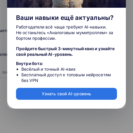
, составители олимпиад и преподаватели
Ваши навыки ещё актуальны?
Работодатели всё чаще требуют AI-навыки.
 методов исследования
Не останьтесь «Аналоговым мумитроллем» за
У, НИУ ВШЭ, МФТИ и МГТУ им. Н. Э. Баумана.
бортом профессии.
омпьютера, планшета, смартфона.
Пройдите быстрый 3-минутный квиз и узнайте
еление времени в разных часовых поясах
свой реальный AI-уровень.
для школьников и учителей, индивидуальный
яя школа и экстернат.
Внутри бота:
Весёлый и точный AI-квиз
, законы движения небесных тел
Бесплатный доступ к топовым нейросетям
обычные характеристики
без VPN
ета
Узнать свой AI-уровень
вёзды
ной и людей
лые карлики, чёрные дыры