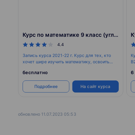
Курс по математике 9 класс (углублённый уровень)
4.4
Запись курса 2021-22 г. Курс для тех, кто
К
хочет шире изучить математику, освоить
B
новые методы решения задач по алгебре и
с
бесплатно
6
познакомиться с красивыми конструкциями
из геометрии.
Подробнее
На сайт курса
обновлено 11.07.2023 05:53