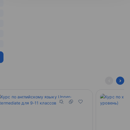
й Путь, галактическом «адресе». Изучаются теории
ные технологии изучения космоса, а также методы
м космоса