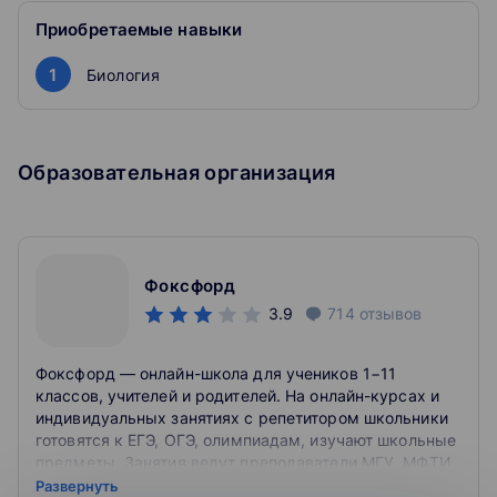
четверть на 4 и 5
Приобретаемые навыки
Подготовиться к контрольным
1
Биология
Повторите и закрепите материал перед проверочной,
чтобы легко справиться со всеми заданиями в классе
Образовательная организация
Подтянуть знания по конкретному предмету
Вместе с репетитором вы разберёте материал,
который пропустили или не поняли, чтобы не отстать
от класса
Фоксфорд
3.9
714
отзывов
Фоксфорд — онлайн-школа для учеников 1−11
классов, учителей и родителей. На онлайн-курсах и
индивидуальных занятиях с репетитором школьники
готовятся к ЕГЭ, ОГЭ, олимпиадам, изучают школьные
предметы. Занятия ведут преподаватели МГУ, МФТИ,
ВШЭ и других ведущих вузов страны.
Развернуть