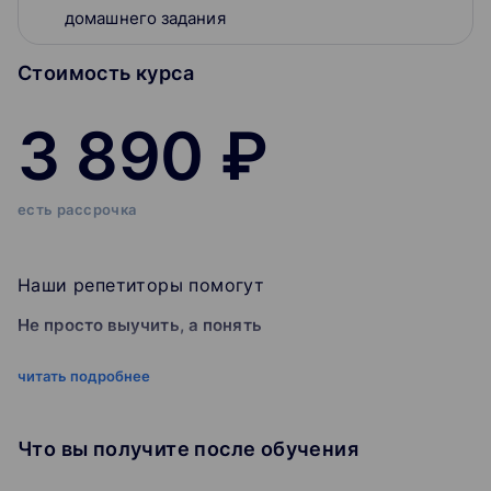
домашнего задания
Стоимость курса
3 890 ₽
есть рассрочка
Наши репетиторы помогут
Не просто выучить, а понять
Разобраться в сложном материале, чтобы не осталось
читать подробнее
вопросов
Улучшить оценки
Что вы получите после обучения
Подтянуть текущие оценки в журнале и закончить