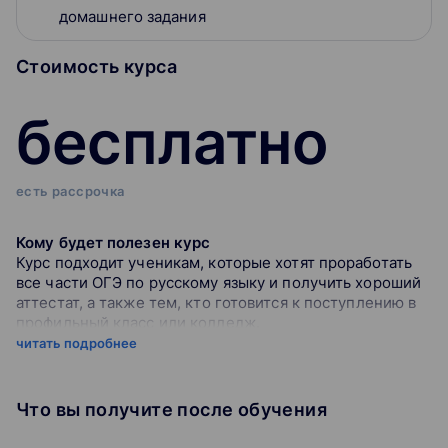
домашнего задания
Стоимость курса
бесплатно
есть рассрочка
Кому будет полезен курс
Курс подходит ученикам, которые хотят проработать
все части ОГЭ по русскому языку и получить хороший
аттестат, а также тем, кто готовится к поступлению в
профильный класс или колледж.
читать подробнее
Какие знания дает курс
На занятиях учат эффективному алгоритму решения
тестовых заданий и написания сочинения и изложения
Что вы получите после обучения
в формате ОГЭ. Отдельное время уделяется
подготовке к устному собеседованию.