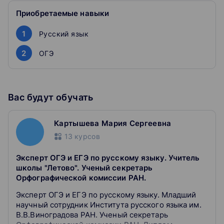
Приобретаемые навыки
Как проходит обучение
Получить от занятий максимум полезности помогут
1
Русский язык
кураторы, а также рабочие тетради для лучшего
усвоения материала. Проверить свои знания можно на
2
ОГЭ
уникальных Пробных вариантах ОГЭ по русскому языку
Практика заданий ОГЭ
Решите уникальные пробные варианты ОГЭ,
Вас будут обучать
составленные по рекомендациям ФИПИ и получите
обратную связь
Картышева Мария Сергеевна
Без паники и стресса
13
курсов
Все необходимые темы для сдачи ОГЭ-2023 находятся
в одной программе
Эксперт ОГЭ и ЕГЭ по русскому языку. Учитель
Готовим с нуля
школы "Летово". Ученый секретарь
Обязательно повторяем и структурируем всю
Орфографической комиссии РАН.
программу средней школы по русскому языку
Эксперт ОГЭ и ЕГЭ по русскому языку. Младший
научный сотрудник Института русского языка им.
1. Преподаватель курса: Мария Картышева
В.В.Виноградова РАН. Ученый секретарь