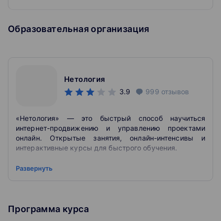
Образовательная организация
Нетология
3.9
999
отзывов
«Нетология» — это быстрый способ научиться
интернет-продвижению и управлению проектами
онлайн. Открытые занятия, онлайн-интенсивы и
интерактивные курсы для быстрого обучения.
Нетология – это онлайн-университет по подготовке и
Развернуть
дополнительному обучению специалистов в области
самых востребованных интернет-профессий.
Преподают в этом университете высококлассные
специалисты, работающие в таких компаниях как
Программа курса
Google, Яндекс, Mail.ru, Альфа-Банк и других