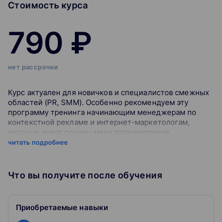
Стоимость курса
790 ₽
нет рассрочки
Курс актуален для новичков и специалистов смежных
областей (PR, SMM). Особенно рекомендуем эту
программу тренинга начинающим менеджерам по
контекстной рекламе и интернет-маркетологам,
которые знают основы медиапланирования.
читать подробнее
Программа обучения состоит из нескольких блоков,
посвященных конкретной проблематике. Полина
Что вы получите после обучения
Аверина расскажет, как создавать рекламные
кампании в Google AdWords для поисковой и
контекстно-медийной сети. Вы научитесь работать со
ссылками, составлять эффективные объявления,
Приобретаемые навыки
подбирать ключевые фразы и минус-слова. Узнаете,