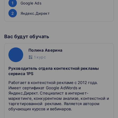
как с помощью ремаркетинга вернуть
1
Google Ads
заинтересованных пользователей.
2
Яндекс.Директ
Вас будут обучать
Полина Аверина
1
курс
Руководитель отдела контекстной рекламы
сервиса 1PS
Работает в контекстной рекламе с 2012 года.
Имеет сертификат Google AdWords и
Яндекс.Директ. Специалист в интернет-
маркетинге, конкурентном анализе, контекстной и
таргетированной рекламе. Является автором
обучающих курсов и вебинаров.