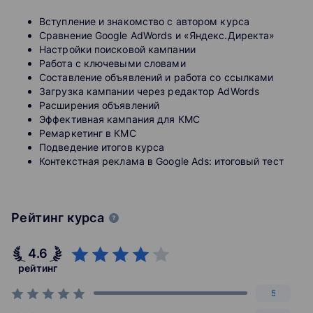
крупнейших компаниях. Многие из них являются
Вступление и знакомство с автором курса
владельцами собственных успешных онлайн-
Сравнение Google AdWords и «Яндекс.Директа»
бизнесов.
Настройки поисковой кампании
Работа с ключевыми словами
Нетология была основана в 2011 году.
Составление объявлений и работа со ссылками
Сооснователями площадки являются
Загрузка кампании через редактор AdWords
предприниматель Максим Спиридонов, являющийся
Расширения объявлений
генеральным директором Нетологии, и его жена
Эффективная кампания для КМС
Юлия Спиридонова-Микеда, которая, собственно, и
Ремаркетинг в КМС
придумала концепцию проекта.
Подведение итогов курса
Контекстная реклама в Google Ads: итоговый тест
О Нетологии писали такие издания, как РБК Daily,
Ведомости, Аргументы и Факты, Лайфхакер, Lenta.ru,
Slon и многие другие.
Рейтинг курса
Сам Максим Спиридонов ведёт колонку в Forbes,
является автором и ведущим аналитической
программы «Рунетология», гостями которой являются
4.6
крупные эксперты в области онлайн-бизнеса. Максим
рейтинг
принимал участие в создании и руководил десятками
крупнейших веб-проектов, среди которых такие
5
проекты, как подкаст-терминал Pod.fm, журнал