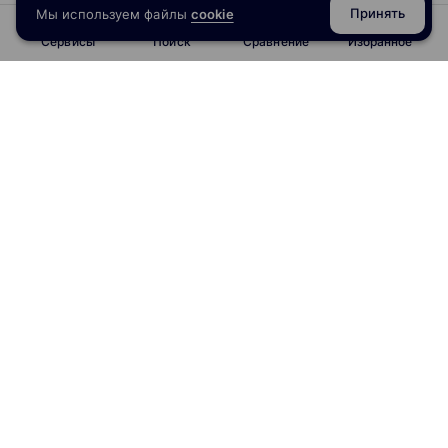
Принять
Мы используем файлы
cookie
Сервисы
Поиск
Сравнение
Избранное
info@obrazoval.ru
всегда готовы вам помочь
Рейтинг курсов
Отзывы о школах