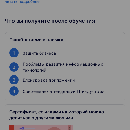
читать подробнее
что сейчас происходит со сферой IT технологий и
с программным обеспечением;
Что вы получите после обучения
как защитить бизнес в условиях
киберпротивостояния;
какие есть проблемы развития информационных
Приобретаемые навыки
технологий в бизнесе сейчас;
блокировка приложений: как быть?
стоит ли сейчас покупать оргтехнику?
1
Защита бизнеса
современные тенденции IT индустрии.
Проблемы развития информационных
2
Как проходит обучение
технологий
3
Блокировка приложений
Смотрите запись лекции
Лекции читают лучшие эксперты, отобранные
4
Современные тенденции IT индустрии
лично главредом «Клерка»
Скачиваете презентацию
Большинство авторов прилагают к вебинарам
Сертификат, ссылками на который можно
полезные презентации.
делиться с другими людьми
Оставляйте вопросы в комментариях