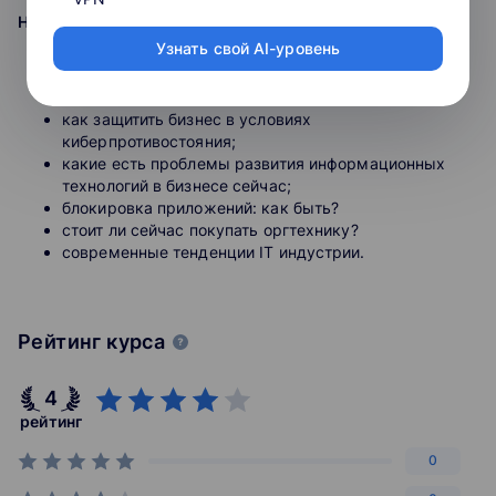
На вебинаре разберем:
Узнать свой AI-уровень
что сейчас происходит со сферой IT технологий и с
программным обеспечением;
как защитить бизнес в условиях
киберпротивостояния;
какие есть проблемы развития информационных
технологий в бизнесе сейчас;
блокировка приложений: как быть?
стоит ли сейчас покупать оргтехнику?
современные тенденции IT индустрии.
Рейтинг курса
4
рейтинг
0