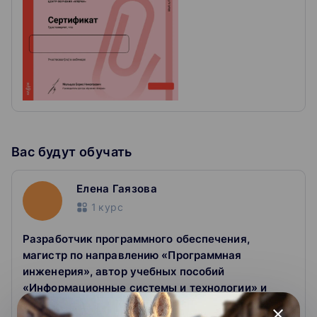
Мы передадим их эксперту, чтобы он ответил.
Получаете сертификат
Покажите работодателю, что подтянулись в теме.
Вас будут обучать
Елена Гаязова
1
курс
Разработчик программного обеспечения,
магистр по направлению «Программная
инженерия», автор учебных пособий
«Информационные системы и технологии» и
«Разработка интернет-приложений»
close