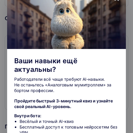
Образовательная организация
Центр обучения Клерк
0
0
отзывов
Ваши навыки ещё
актуальны?
Онлайн-курсы для бухгалтеров, официальное
повышение квалификации, вебинары, практикумы с
Работодатели всё чаще требуют AI-навыки.
лучшими лекторами страны.
Не останьтесь «Аналоговым мумитроллем» за
Только нужные темы: налоги, проверки, бухучёт,
бортом профессии.
налоговая оптимизация, кадры, право
Пройдите быстрый 3-минутный квиз и узнайте
Официальные удостоверения, курсы и мастер-
Развернуть
свой реальный AI-уровень.
классы с лучшими лекторами страны и
профпереподготовка для бухгалтера и
Внутри бота:
предпринимателя
Весёлый и точный AI-квиз
Программа курса
Бесплатный доступ к топовым нейросетям без
VPN