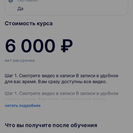
Сертификат
Да
Стоимость курса
6 000 ₽
нет рассрочки
Шаг 1. Смотрите видео в записи В записи в удобное
для вас время. Вам сразу доступны все видео.
Шаг 1. Смотрите видео в записи В записи в удобное
для вас время. Вам сразу доступны все видео.
Шаг 2. Сдавайте онлайн-тесты Вы можете по желанию
читать подробнее
проверить свои знания.
Шаг 1. Смотрите видео в записи В записи в удобное
для вас время. Вам сразу доступны все видео.
Что вы получите после обучения
Шаг 3. Получите сертификат После успешного