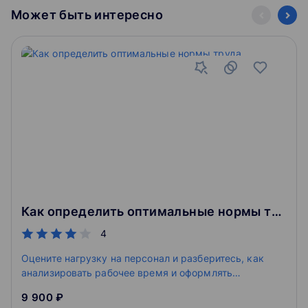
Может быть интересно
обучения, такие как курсы, вебинары, статьи и экспресс-
курсы. Наши преподаватели – это не только практики, но
и настоящие эксперты в своей отрасли. Они поясняют
сложные материалы на простых и запоминающихся
примерах, делая профессиональные темы легкими и
понятными.
Статистика школы говорит о более чем миллионе
зарегистрированных учащихся и более 30 тысячах
специалистов, получивших официальные документы
после успешного обучения. Программы обучения
соответствуют высоким отраслевым стандартам и
успешно прошли проверку Департамента образования и
науки города Москвы. Выберите Контур Школу для
Как определить оптимальные нормы труда
получения, поддержания и развития ваших
профессиональных знаний!
4
Оцените нагрузку на персонал и разберитесь, как
анализировать рабочее время и оформлять
процедуры нормирования
9 900 ₽