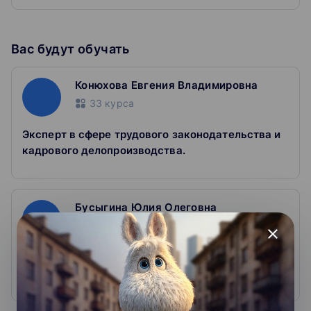
Вас будут обучать
Конюхова Евгения Владимировна
33
курса
Эксперт в сфере трудового законодательства и
кадрового делопроизводства.
Бусыгина Юлия Олеговна
24
курса
close
Эксперт Контур.Школы по бухгалтерскому учету,
зарплате, кадрам, трудовому праву