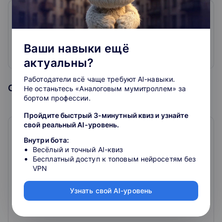
Бударина Екатерина Валерьевна
51
курс
Ваши навыки ещё
Куратор
актуальны?
Работодатели всё чаще требуют AI-навыки.
Образовательная организация
Не останьтесь «Аналоговым мумитроллем» за
бортом профессии.
Пройдите быстрый 3-минутный квиз и узнайте
свой реальный AI-уровень.
КонтурШкола
Внутри бота:
Весёлый и точный AI-квиз
4.4
64
отзыва
Бесплатный доступ к топовым нейросетям без
VPN
Контур Школа
– это ведущий лицензированный центр
онлайн-образования, предоставляющий
Узнать свой AI-уровень
высококачественные образовательные программы по
разнообразным направлениям: