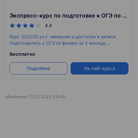
Экспресс-курс по подготовке к ОГЭ по физике для 9 класса
4.4
Курс 2022/23 уч.г. завершен и доступен в записи.
Подготовьтесь к ОГЭ по физике за 3 месяца.
Объясним сложную теорию простым языком и
бесплатно
прорешаем все типы задач, которые будут на
экзамене. Курс состоит из онлайн-уроков, домашних
Подробнее
На сайт курса
работ и пробника с проверкой экспертов.
обновлено 12.07.2023 04:49