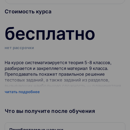
Стоимость курса
бесплатно
нет рассрочки
На курсе систематизируется теория 5-8 классов,
разбирается и закрепляется материал 9 класса.
Преподаватель покажет правильное решение
тестовых заданий, а также заданий из разделов,
вызывающих наибольшую сложность — планиметрия,
геометрия, графики и функции.
читать подробнее
Практика заданий ОГЭ
Что вы получите после обучения
Решите уникальные пробные варианты ОГЭ,
составленные по рекомендациям ФИПИ и узнайте
свою готовность
Приобретаемые навыки