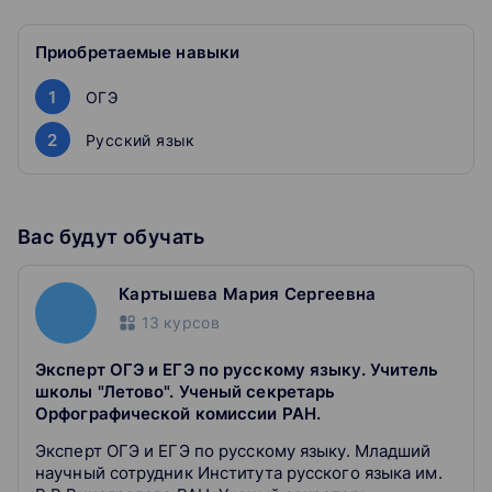
Личный куратор ответит на вопросы в течение двух
Приобретаемые навыки
часов, 24/7
1
ОГЭ
Кураторы разбираются в программе и предмете,
2
поэтому легко ответят на ваши вопросы по курсу и
Русский язык
домашке — в любое время
Они хорошо знают, как непросто бывает с
Вас будут обучать
подготовкой, и понимают ваши переживания.
Самая важная задача куратора — помочь вам
Картышева Мария Сергеевна
справиться со стрессом и страхом перед экзаменами
13
курсов
Эксперт ОГЭ и ЕГЭ по русскому языку. Учитель
школы "Летово". Ученый секретарь
Орфографической комиссии РАН.
Эксперт ОГЭ и ЕГЭ по русскому языку. Младший
научный сотрудник Института русского языка им.