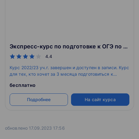
Экспресс-курс по подготовке к ОГЭ по обществознанию для 9 класса
4.4
Курс 2022/23 уч.г. завершен и доступен в записи. Курс
для тех, кто хочет за 3 месяца подготовиться к
экзамену по обществознанию и сдать его на 4 или 5.
бесплатно
Вы пройдёте все необходимые темы, научитесь
обходить подводные камни ОГЭ и напишете пробник.
Подробнее
На сайт курса
обновлено 17.09.2023 17:56