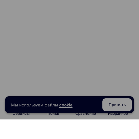
внеоборотными активами. Оценка реальных инвестиций.
Ценные бумаги и управление портфелем ценных бумаг.
Управление издержками предприятия. Финансовое
планирование и прогнозирование. Финансовые риски.
Методы оценки финансовых активов. Специфические
аспекты и особенности финансового менеджмента в
субъектах хозяйствования разных форм собственности и
организационно – правовых форм и другие вопросы.
Практикум по программе «1С: Бухгалтерия»
Принять
Мы используем файлы
cookie
Сервисы
Поиск
Сравнение
Избранное