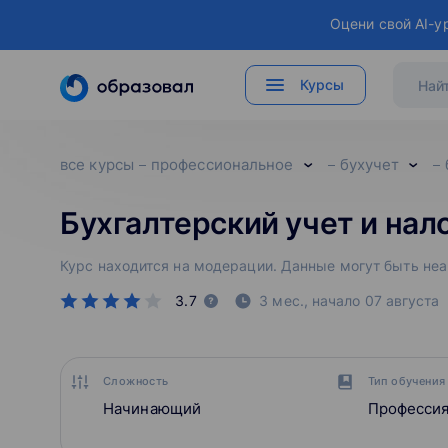
Оцени свой AI-у
Курсы
все курсы
профессиональное
бухучет
Бухгалтерский учет и на
Курс находится на модерации. Данные могут быть не
3.7
3 мес.,
начало
07 августа
Сложность
Тип обучения
Начинающий
Професси