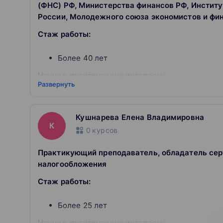
(ФНС) РФ, Министерства финансов РФ, Институ
России, Молодежного союза экономистов и фи
Стаж работы:
Более 40 лет
Научно-практические интересы:
Развернуть
выездные налоговые проверки;
камеральные налоговые проверки;
Кушнарева Елена Владимировна
подготовка предпроверочного анализа пре
К
выявление опасных схем ухода от налогоо
0
курсов
анализ проблемных контрагентов поставщик
анализ налоговых рисков;
Практикующий преподаватель, обладатель серт
налогообложение физических и юридически
налогообложения
бухгалтерский и налоговый учет в организ
малого бизнеса;
Стаж работы:
организация налогового планирования и оп
исследование и выбор оптимального режим
Более 25 лет
деятельности,
учет расчетов с бюджетом и внебюджетны
Научно-практические интересы: