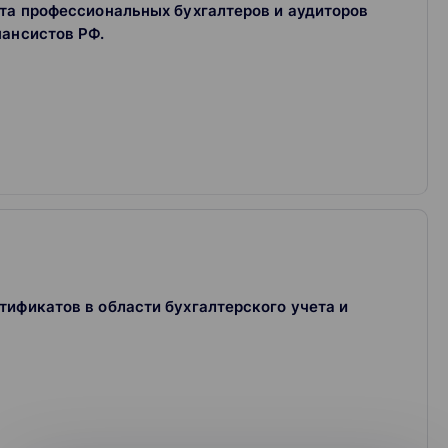
та профессиональных бухгалтеров и аудиторов
нансистов РФ.
дприятий;
бложения;
ов и покупателей;
ификатов в области бухгалтерского учета и
х лиц;
ациях крупнейших налогоплательщиков, среднего и
тимизация налоговых платежей;
а налогообложения предприятий различных видов
ми фондами,