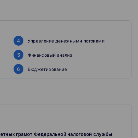
4
Управление денежными потоками
5
Финансовый анализ
6
Бюджетирование
четных грамот Федеральной налоговой службы