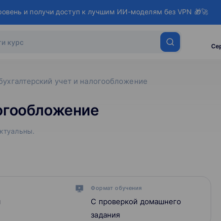
ровень и получи доступ к лучшим ИИ-моделям без VPN 🎁🚀
Се
бухгалтерский учет и налогообложение
логообложение
актуальны.
Формат обучения
я
С проверкой домашнего
задания