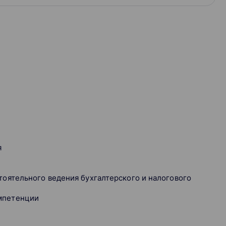
я
тоятельного ведения бухгалтерского и налогового
омпетенции