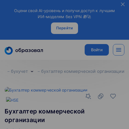
Оцени свой AI-уровень и получи доступ к лучшим
ИИ-моделям без VPN 🎁🚀
Перейти
Войти
бухучет
бухгалтер коммерческой организации
Бухгалтер коммерческой
организации