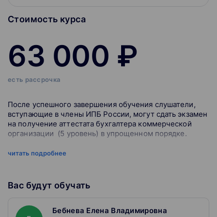
Стоимость курса
63 000 ₽
есть рассрочка
После успешного завершения обучения слушатели,
вступающие в члены ИПБ России, могут сдать экзамен
на получение аттестата бухгалтера коммерческой
организации (5 уровень) в упрощенном порядке.
Обучение проводится в учебно-образовательной
читать подробнее
среде НИУ ВШЭ Moodle (учебный портал). Это
позволяет слушателю учиться в любое удобное время,
с применением современных устройств. На учебном
Вас будут обучать
портале размещаются учебно-методические
материалы, видеолекции, проводится контроль знаний
Бебнева Елена Владимировна
слушателей.