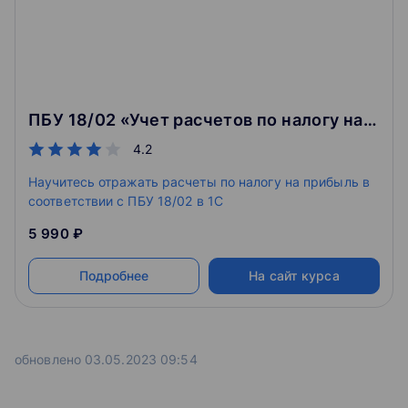
Интерфейс системы 1С:Бухгалтерия 8;
правом ведения новой профессиональной
Ведение учета основных средств: приобретение,
деятельности
амортизация;
Для лиц, имеющих (или завершающих
Ведение учета производственных операций;
получение) высшее или среднее
Закрытие периода. Подготовка регламентированной
профессиональное образование
отчетности.
Программы профессиональной переподготовки для
ПБУ 18/02 «Учет расчетов по налогу на прибыль» в 1С: Бухгалтерия 8.3
Профессиональная этика 17 ч
получения дополнительной квалификации
4.2
Учетный процесс и результат работы бухгалтерской
службы;
Для лиц, имеющих или получающих высшее или
Научитесь отражать расчеты по налогу на прибыль в
Профессиональное поведение;
среднее профессиональное образование и стаж
соответствии с ПБУ 18/02 в 1С
Угрозы независимости.
работы не менее 3 лет в управленческой
5 990 ₽
должности
Программы профессиональной переподготовки для
Подробнее
На сайт курса
получения дополнительной квалификации в области
управления «Мастер делового администрирования
(MBA — Master of Business Administration)», в том
числе для руководителей высшего звена (EMBA —
Executive Master of Business Administration)
обновлено 03.05.2023 09:54
От 2040 академических часов