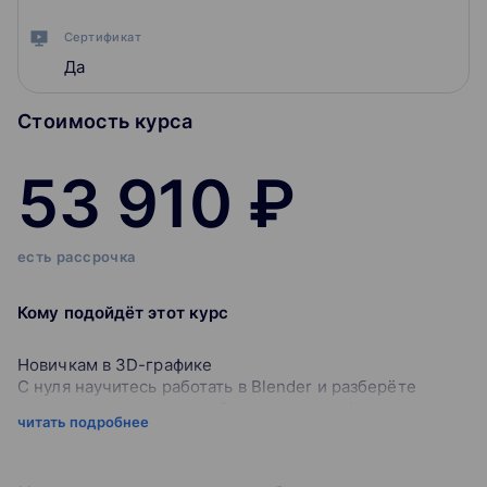
Сертификат
Да
Стоимость курса
53 910 ₽
есть рассрочка
Кому подойдёт этот курс
Новичкам в 3D-графике
С нуля научитесь работать в Blender и разберёте
основы моделирования. Создадите портфолио,
читать подробнее
поймёте, как развиваться в профессии, и сможете
начать зарабатывать на 3D.