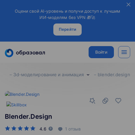
Оцени свой AI-уровень и получи доступ к лучшим
ИИ-моделям без VPN 🎁🚀
Перейти
Войти
3d-моделирование и анимация
blender.design
Blender.Design
4.6
1
отзыв