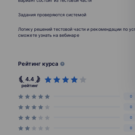
Вариант состоит из тестовой части
Вы можете учиться с любого устройства: к
Задания проверяются системой
Разнообразные варианты обучения: курсы 
репетитор, занятия в мини-группах, домашн
Логику решений тестовой части и рекомендации по у
сможете узнать на вебинаре
Рейтинг курса
4.4
рейтинг
0
0
0
0