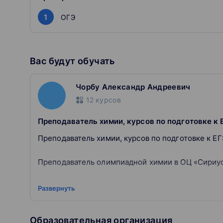
1
ОГЭ
Они хорошо знают, как непросто бывает с подгото
Самая важная задача куратора — помочь вам справ
Вас будут обучать
Чорбу Александр Андреевич
12
курсов
Преподаватель химии, курсов по подготовке к 
Преподаватель химии, курсов по подготовке к ЕГ
Преподаватель олимпиадной химии в ОЦ «Сириус
Соисполнитель по двум грантам (РНФ и РФФИ).
Развернуть
Работает в Лаборатории БАОС, Химический факул
Образовательная организация