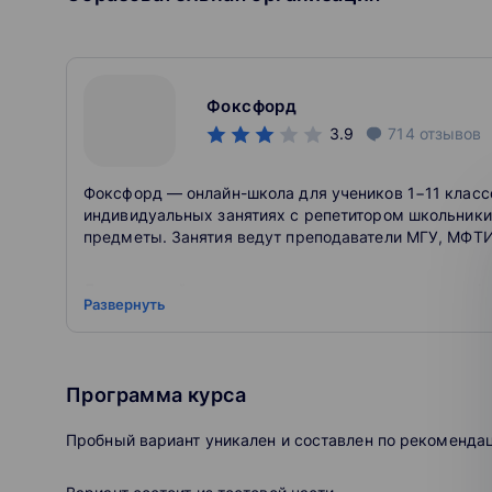
Автор научных статей.
Фоксфорд
3.9
714
отзывов
Фоксфорд — онлайн-школа для учеников 1−11 классо
индивидуальных занятиях с репетитором школьники 
предметы. Занятия ведут преподаватели МГУ, МФТИ
Для учителей проводятся курсы повышения квалифи
Развернуть
открытые занятия о воспитании и развитии детей. П
Почему мы?
Программа курса
Наши преподаватели — эксперты ЕГЭ и ОГЭ
лучших вузов страны.
Пробный вариант уникален и составлен по рекоменд
Наши выпускники поступают на бюджет в МГ