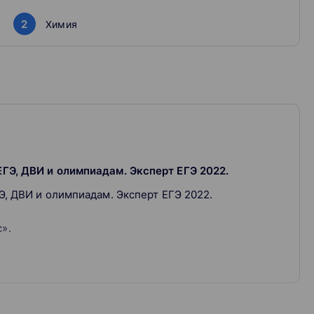
2
Химия
вкой, и понимают ваши переживания.
иться со стрессом и страхом перед экзаменами
ЕГЭ, ДВИ и олимпиадам. Эксперт ЕГЭ 2022.
Э, ДВИ и олимпиадам. Эксперт ЕГЭ 2022.
».
ьтет МГУ с 2018 года.