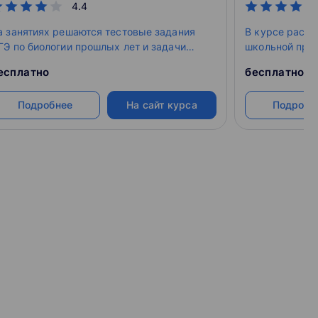
4.4
а занятиях решаются тестовые задания
В курсе расс
ГЭ по биологии прошлых лет и задачи
школьной прог
овышенной сложности, в том числе и на
механические,
есплатно
бесплатно
ищевой рацион и подсчет калорий.
явления, кине
оптические яв
Подробнее
На сайт курса
Подробн
физики.