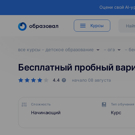
Оцени свой AI-у
Курсы
все курсы
детское образование
огэ
бе
Бесплатный пробный вари
4.4
начало
08 августа
Сложность
Тип обучения
Начинающий
Курс