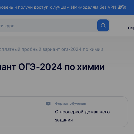
ровень и получи доступ к лучшим ИИ-моделям без VPN 🎁🚀
Се
сплатный пробный вариант огэ-2024 по химии
ант ОГЭ-2024 по химии
Формат обучения
С проверкой домашнего
задания