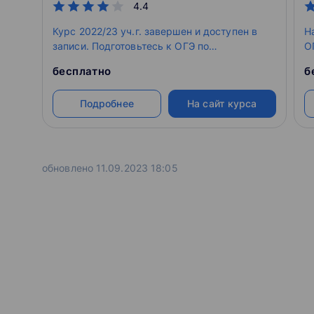
4.4
Курс 2022/23 уч.г. завершен и доступен в
Н
записи. Подготовьтесь к ОГЭ по
О
информатике за 3 месяца. Объясним
п
бесплатно
б
сложную теорию простым языком и
п
прорешаем все типы задач, которые будут
Подробнее
На сайт курса
на экзамене. Курс состоит из онлайн-уроков,
домашних работ и пробника с проверкой
экспертов.
обновлено 11.09.2023 18:05