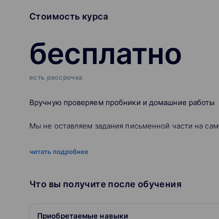
Стоимость курса
бесплатно
есть рассрочка
Вручную проверяем пробники и домашние работы
Мы не оставляем задания письменной части на са
Проверяем «по-настоящему», как на экзамене, и в 
читать подробнее
Всё это — ради скорости подготовки и вашего резу
Личный куратор ответит на вопросы в течение двух
Что вы получите после обучения
Кураторы разбираются в программе и предмете, поэ
домашке — в любое время
Приобретаемые навыки