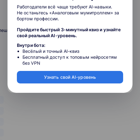
омпьютера, планшета, смартфона.
Работодатели всё чаще требуют AI-навыки.
Не останьтесь «Аналоговым мумитроллем» за
для школьников и учителей, индивидуальный
бортом профессии.
яя школа и экстернат.
Пройдите быстрый 3-минутный квиз и узнайте
спешному решению части с развернутым ответом вы
свой реальный AI-уровень.
Внутри бота:
Весёлый и точный AI-квиз
Бесплатный доступ к топовым нейросетям
без VPN
Узнать свой AI-уровень