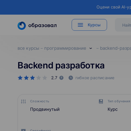
Оцени свой AI-у
Курсы
все курсы
программирование
backend-разр
Backend разработка
2.7
гибкое расписание
Сложность
Тип обучения
Продвинутый
Курс
Сертификат