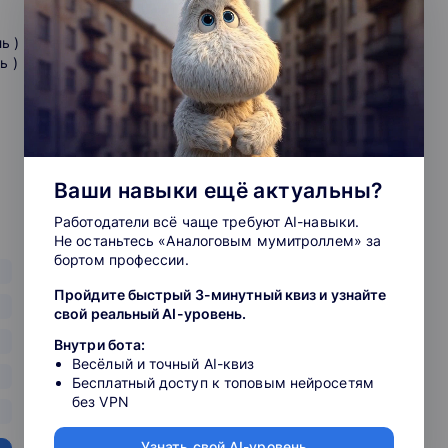
вые» технологии обучения, сочетание классического
особствующих индивидуализации траектории обучения.
ь )
ь )
е образовательных программ и курсов, которые
рственного старейшего экономического вуза России
риентированным программам (1989 г.), сертификаты, а
ают Ваше личное позиционирование на рынке труда и в
Ваши навыки ещё актуальны?
Работодатели всё чаще требуют AI-навыки.
Не останьтесь «Аналоговым мумитроллем» за
бортом профессии.
Пройдите быстрый 3-минутный квиз и узнайте
свой реальный AI-уровень.
Внутри бота:
Весёлый и точный AI-квиз
Бесплатный доступ к топовым нейросетям
без VPN
Узнать свой AI-уровень