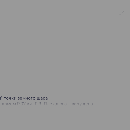
ой точки земного шара.
пломом РЭУ им. Г.В. Плеханова – ведущего
учетом командировок и занятости на работе.