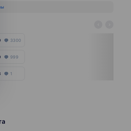
вы
9
3300
9
999
8
1
та