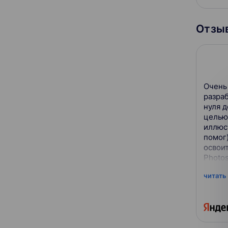
Гарантия трудоустройства
Отзыв
Отсутствует
Содействие
С сертификатом
Очень
разра
Можно в рассрочку
нуля д
целью
иллюст
помог
освои
Photos
том, к
читать