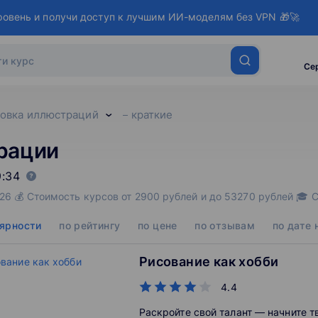
ровень и получи доступ к лучшим ИИ-моделям без VPN 🎁🚀
Се
совка иллюстраций
краткие
рации
9:34
26 💰 Стоимость курсов от 2900 рублей и до 53270 рублей 🎓 
лярности
по рейтингу
по цене
по отзывам
по дате 
Рисование как хобби
4.4
Раскройте свой талант — начните т