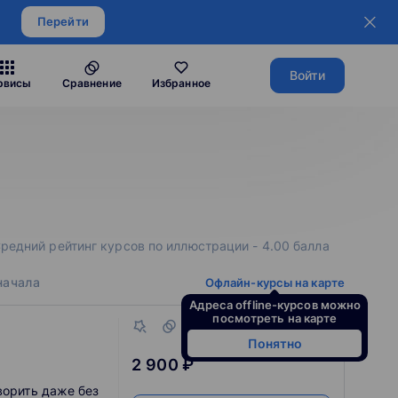
Перейти
Войти
рвисы
Сравнение
Избранное
Средний рейтинг курсов по иллюстрации - 4.00 балла
начала
Офлайн-курсы на карте
Адреса offline-курсов можно
посмотреть на карте
Понятно
2 900 ₽
ворить даже без