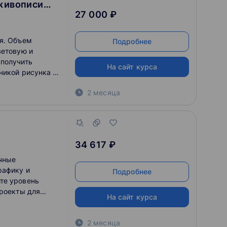
 живописи
27 000 ₽
я. Объем
Подробнее
ветовую и
 получить
На сайт курса
никой рисунка и
озиционное
2 месяца
альными
сунка, дающие
ражения
я к
нку и живописи?
34 617 ₽
чные
рафику и
Подробнее
те уровень
проекты для
На сайт курса
рии.
2 месяца