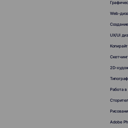
Графичес
Web-диз
Создание
UX/UI ди
Копирайт
Скетчинг
2D-худо
Типограф
Работа в
Сторител
Рисован
Adobe Ph