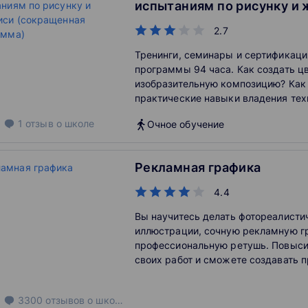
испытаниям по рисунку и
(сокращенная программа)
2.7
Тренинги, семинары и сертификаци
программы 94 часа. Как создать ц
изобразительную композицию? Как
практические навыки владения тех
живописи? Как сформировать комп
1
отзыв
о школе
Очное обучение
мышление и овладеть профессион
навыками в области живописи и ри
возможность художественного вы
Рекламная графика
творческой идеи? Как подготовитьс
вступительному испытанию по рису
4.4
Вы научитесь делать фотореалисти
иллюстрации, сочную рекламную г
профессиональную ретушь. Повыси
своих работ и сможете создавать 
рекламы, кино- или игровой индуст
3300
отзывов
о школе