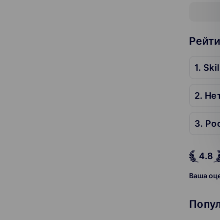
Рейти
1. Ski
2. Не
4.8
Ваша оц
Попул