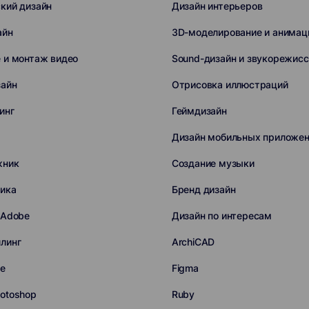
кий дизайн
Дизайн интерьеров
айн
3D-моделирование и анимац
 и монтаж видео
Sound-дизайн и звукорежис
зайн
Отрисовка иллюстраций
инг
Геймдизайн
Дизайн мобильных приложе
жник
Создание музыки
ика
Бренд дизайн
 Adobe
Дизайн по интересам
линг
ArchiCAD
ие
Figma
otoshop
Ruby