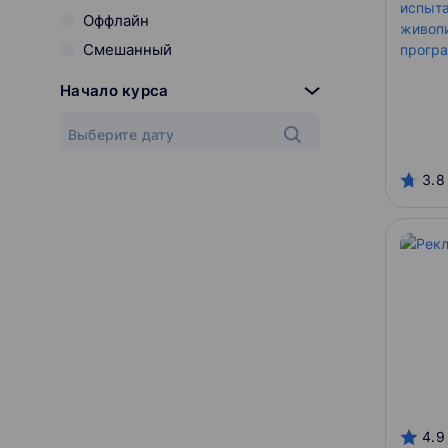
Оффлайн
Смешанный
Начало курса
3.8
Онлайн-платформы
Skillbox
Нетология
Российский экономический
университет им. Г.В. Плеханова
Разработчик курса
Skillbox
Нетология
РЭУ им. Г.В. Плеханова, ГОУ
4.9
ВПО РЭУ им. Г.В. Плеханова