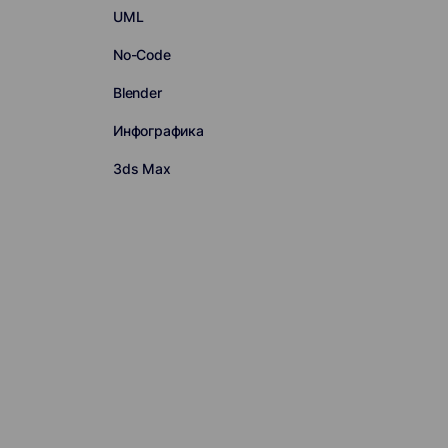
UML
No-Code
Blender
Инфографика
3ds Max