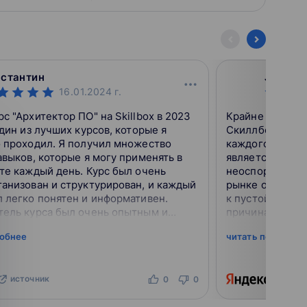
нстантин
John Re
16.01.2024
г.
с "Архитектор ПО" на Skillbox в 2023
Крайне не реко
один из лучших курсов, которые я
Скиллбокс, и в
о проходил. Я получил множество
каждого человек
авыков, которые я могу применять в
является не во
те каждый день. Курс был очень
неоспоримый фа
анизован и структурирован, и каждый
рынке образова
 легко понятен и информативен.
к пустой трате
тель курса был очень опытным и
причинам вы по
альным, и всегда был готов помочь
процесс своего
робнее
читать подробне
ни...
спешу вас...
источник
ист
0
0