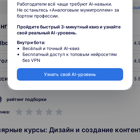
Работодатели всё чаще требуют AI-навыки.
Показать все отзы
Не останьтесь «Аналоговым мумитроллем» за
бортом профессии.
нг школ: Дизайн и создание контента
Пройдите быстрый 3-минутный квиз и узнайте
свой реальный AI-уровень.
llbox
Внутри бота:
4.
Весёлый и точный AI-квиз
Бесплатный доступ к топовым нейросетям
тология
без VPN
4.
Узнать свой AI-уровень
3. Российский экономический университет им. Г.В. Плеханова
3.
рейтинг подборки
grade
grade
grade
grade
grade
енка:
ярные курсы: Дизайн и создание контен