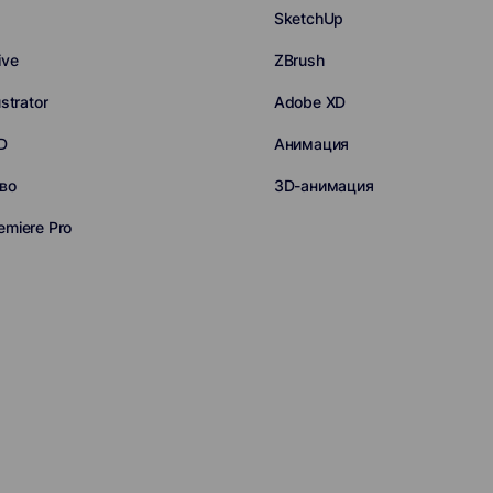
SketchUp
ive
ZBrush
strator
Adobe XD
D
Анимация
во
3D-анимация
emiere Pro