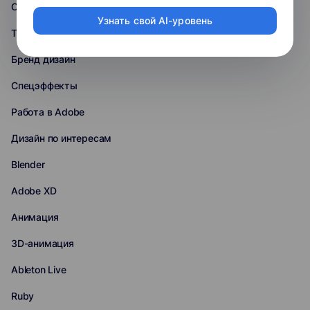
Создание лендингов
Узнать свой AI-уровень
Типографика
Бренд дизайн
Спецэффекты
Работа в Adobe
Дизайн по интересам
Blender
Adobe XD
Анимация
3D-анимация
Ableton Live
Ruby