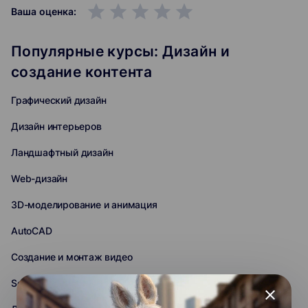
grade
grade
grade
grade
grade
Ваша оценка:
Популярные курсы: Дизайн и
создание контента
Графический дизайн
Дизайн интерьеров
Ландшафтный дизайн
Web-дизайн
3D-моделирование и анимация
AutoCAD
Создание и монтаж видео
Sound-дизайн и звукорежиссура
close