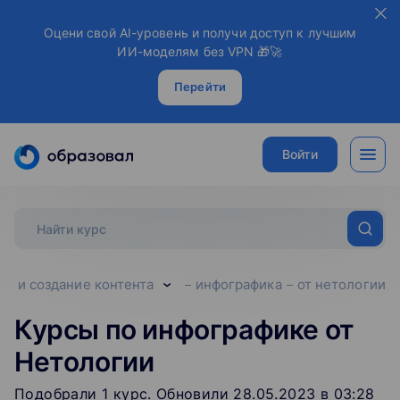
Оцени свой AI-уровень и получи доступ к лучшим
ИИ-моделям без VPN 🎁🚀
Перейти
Войти
йн и создание контента
инфографика
от нетологии
Курсы по инфографике от
Нетологии
Подобрали
1
‌
курс
.
Обновили 28.05.2023 в 03:28