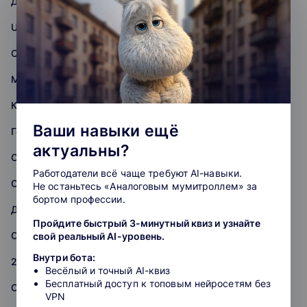
Дизайн одежды
UX/UI дизайн
Отрисовка иллюстраций
Motion-дизайн
Копирайтинг
Ваши навыки ещё
Геймдизайн
актуальны?
Стилист
Работодатели всё чаще требуют AI-навыки.
Скетчинг
Не останьтесь «Аналоговым мумитроллем» за
бортом профессии.
Дизайн мобильных приложений
Пройдите быстрый 3-минутный квиз и узнайте
Съемка и обработка фото
свой реальный AI-уровень.
Внутри бота:
2D-художник
Весёлый и точный AI-квиз
Бесплатный доступ к топовым нейросетям без
Создание музыки
VPN