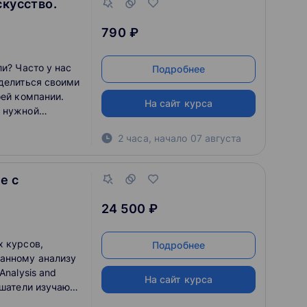
скусство.
790 ₽
ли? Часто у нас
Подробнее
оделиться своими
оей компании.
На сайт курса
в нужной
ь.
2 часа
,
начало
07 августа
е с
24 500 ₽
х курсов,
Подробнее
анному анализу
Analysis and
На сайт курса
ушатели изучают
рования UML