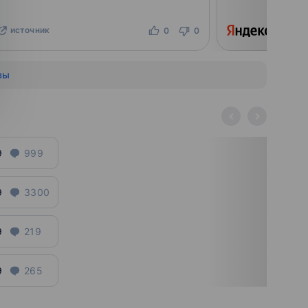
источник
ист
0
0
вы
9
999
9
3300
9
219
9
265