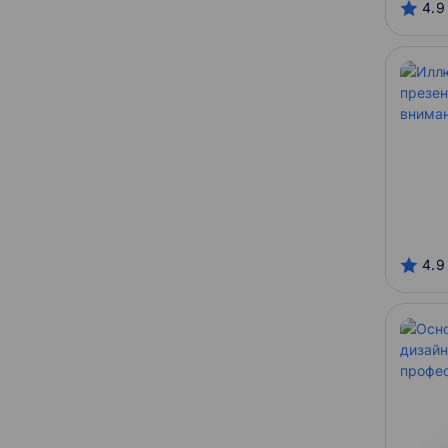
4.9
Нетология
IBS Training Center
Гарантия трудоустройства
Отсутствует
С сертификатом
Можно в рассрочку
4.9