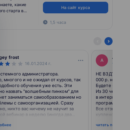
наете, какие
На сайт курса
го старта в
1,5 часа
gey frost
Андрей
А
16.01.2024
г.
истемного администратора.
НЕ ВЗДУМАЙТЕ!
, многого и не ожидал от курсов, так
000 р. не больш
одобного обучения уже есть. Эти
Будете сильно 
но назвать "волшебным пинком" для
Из 30 человек 
очет заниматься самообразованием но
в интернете бе
блемы с самоорганизацией. Сразу
программы, не 
но, никто вас ничему не научит за
Все отзывы, ко
ой вебинар в неделю (иногда два
куплено у агент
 По сути, на вебинаре преподаватель
встречал, чтоб
робнее
читать подробне
 п...