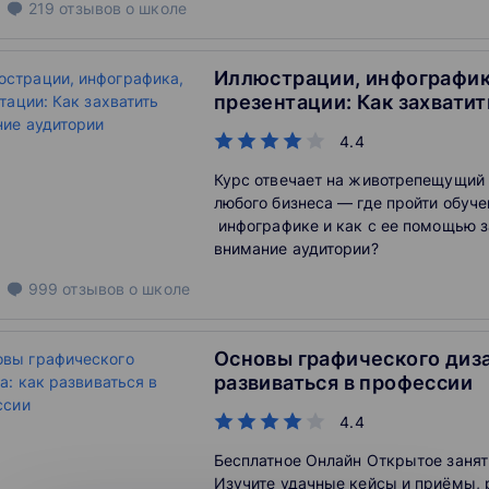
219
отзывов
о школе
(Unified Modeling Language) версии
рассматриваются назначение и пра
применения наиболее востребован
Иллюстрации, инфографик
диаграмм UML (Class, Use Case, Sequ
презентации: Как захвати
State Machine).
аудитории
4.4
Курс отвечает на животрепещущий
любого бизнеса — где пройти обуче
инфографике и как с ее помощью з
внимание аудитории?
999
отзывов
о школе
Основы графического диза
развиваться в профессии
4.4
Бесплатное Онлайн Открытое занят
Изучите удачные кейсы и приёмы, 