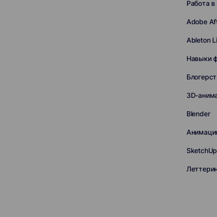
Работа в
Adobe Aft
Ableton L
Навыки 
Блогерст
3D-аним
Blender
Анимаци
SketchU
Леттери