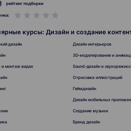
рейтинг подборки
grade
grade
grade
grade
grade
енка:
ярные курсы: Дизайн и создание контен
кий дизайн
Дизайн интерьеров
айн
3D-моделирование и анимац
 и монтаж видео
Sound-дизайн и звукорежис
зайн
Отрисовка иллюстраций
инг
Геймдизайн
Дизайн мобильных приложе
жник
Создание музыки
ика
Бренд дизайн