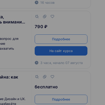
16 часов
 2.5. Подробно
вила
ных видов
а,
ence, Activity,
ть внимание
790 ₽
 вопрос для
Подробнее
ние
ахватить
На сайт курса
3 часа
,
начало
07 августа
йна: как
бесплатно
ие Дизайн и UX.
Подробнее
разберёте