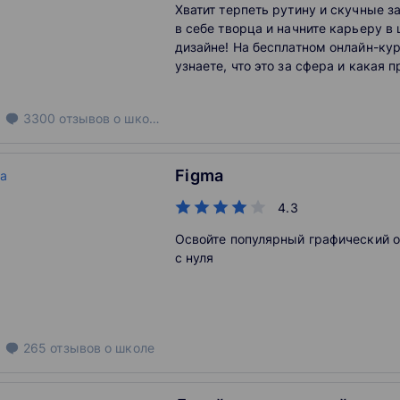
Хватит терпеть рутину и скучные з
в себе творца и начните карьеру в
дизайне! На бесплатном онлайн-кур
узнаете, что это за сфера и какая 
подходит больше всего.
3300
отзывов
о школе
Figma
4.3
Освойте популярный графический 
с нуля
265
отзывов
о школе