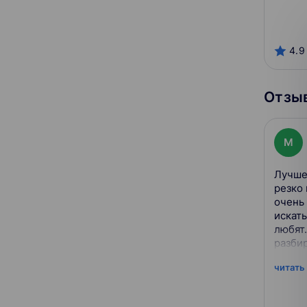
4.9
Отзыв
M
Лучше
резко
очень
искать
любят.
разбир
читать