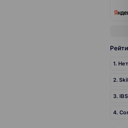
Рейти
1. Не
2. Ski
3. IB
4. Co