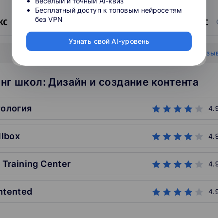
Весёлый и точный AI-квиз
Бесплатный доступ к топовым нейросетям
без VPN
источник
0
0
Узнать свой AI-уровень
Показать все отзы
нг школ: Дизайн и создание контента
тология
4.
llbox
4.
S Training Center
4.
ntented
4.