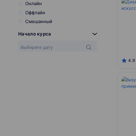
Онлайн
Оффлайн
Смешанный
Начало курса
4.9
Онлайн-платформы
Contented
IBS Training Center
Skillbox
Нетология
Разработчик курса
Skillbox
Contented