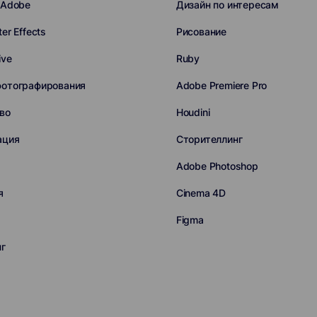
 Adobe
Дизайн по интересам
er Effects
Рисование
ive
Ruby
фотографирования
Adobe Premiere Pro
во
Houdini
ация
Сторителлинг
Adobe Photoshop
я
Cinema 4D
p
Figma
нг