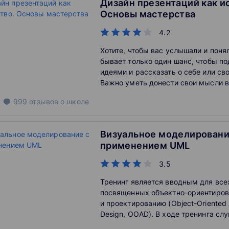
Дизайн презентаций как и
Основы мастерства
4.2
Хотите, чтобы вас услышали и поня
бывает только один шанс, чтобы п
идеями и рассказать о себе или св
Важно уметь донести свои мысли 
последовательности и передать сут
999
отзывов
о школе
Визуальное моделировани
применением UML
3.5
Тренинг является вводным для все
посвященных объектно-ориентиров
и проектированию (Object-Oriented 
Design, OOAD). В ходе тренинга сл
основы языка визуального модели