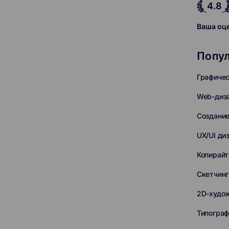
4.8
Ваша оц
Попул
Графичес
Web-диз
Создание
UX/UI ди
Копирайт
Скетчинг
2D-худо
Типограф