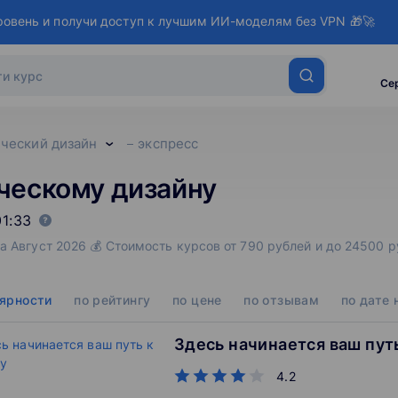
ровень и получи доступ к лучшим ИИ-моделям без VPN 🎁🚀
Се
ческий дизайн
экспресс
ческому дизайну
1:33
а Август 2026 💰 Стоимость курсов от 790 рублей и до 24500 
лярности
по рейтингу
по цене
по отзывам
по дате 
Здесь начинается ваш пут
4.2