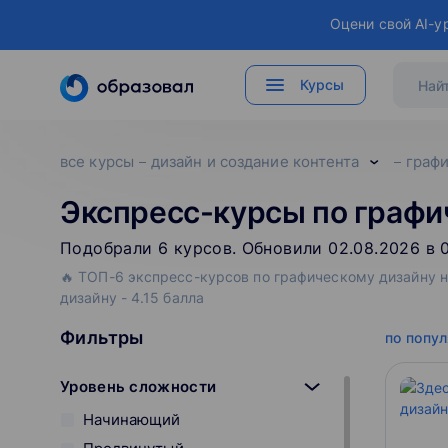
Оцени свой AI-у
Курсы
все курсы
дизайн и создание контента
графи
Экспресс-курсы по графи
Подобрали
6
‌
курсов
.
Обновили 02.08.2026 в 0
🔥 ТОП-6 экспресс-курсов по графическому дизайну н
дизайну - 4.15 балла
Фильтры
по попу
Уровень сложности
Начинающий