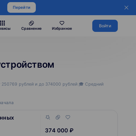
Перейти
Войти
рвисы
Сравнение
Избранное
оустройством
т 250769 рублей и до 374000 рублей 🎓 Средний
начала
енных
374 000 ₽