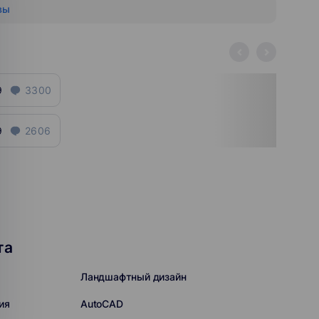
вы
9
3300
9
2606
та
Ландшафтный дизайн
ия
AutoCAD