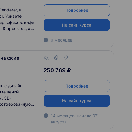
Renderer, а
Подробнее
or. Узнаете
ир, офисов, кафе
На сайт курса
 8 проектов, а
0 месяцев
рческих
250 769 ₽
ные дизайн-
Подробнее
омещений.
ы, 3D-
На сайт курса
востребованную
емые заказы или
14 месяцев
,
начало
07
августа