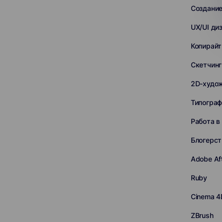
Создание
UX/UI ди
Копирайт
Скетчинг
2D-худо
Типограф
Работа в
Блогерст
Adobe Aft
Ruby
Cinema 4
ZBrush