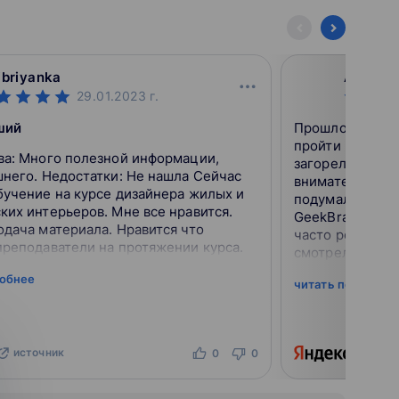
ibriyanka
Анаста
29.01.2023
г.
ший
Прошлой осень
пройти курсы п
ормации,
загорелась этой
 Недостатки: Не нашла Сейчас
внимательно по
бучение на курсе дизайнера жилых и
подумала, что 
их интерьеров. Мне все нравится.
GeekBrains, пос
дача материала. Нравится что
часто рекламир
реподаватели на протяжении курса.
смотрела, поэт
начать обучение
робнее
читать подробне
на...
источник
ист
0
0