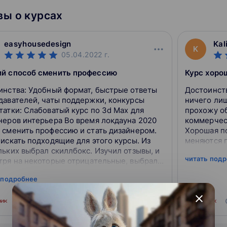
ы о курсах
easyhousedesign
Kal
K
05.04.2022
г.
й способ сменить профессию
Курс хоро
инства: Удобный формат, быстрые ответы
Достоинства: Много полезной инф
давателей, чаты поддержки, конкурсы
ничего лишнего.
татки: Слабоватый курс по 3d Max для
прохожу о
неров интерьера Во время локдауна 2020
коммерческ
 сменить профессию и стать дизайнером.
Хорошая по
искать подходящие для этого курсы. Из
меняются п
льких выбрал скиллбокс. Изучил отзывы, и
читать под
тря на некоторые отрицательные, выбрал
о эту платформу. Очень нравится формат
 подробнее
и...
close
источник
0
0