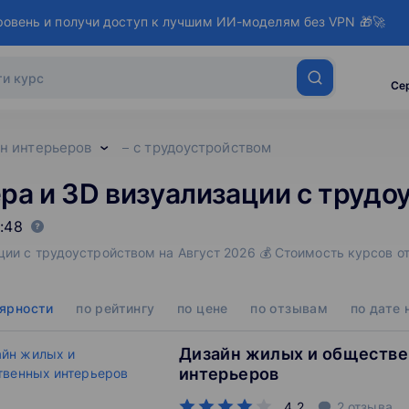
ровень и получи доступ к лучшим ИИ-моделям без VPN 🎁🚀
Се
н интерьеров
с трудоустройством
ра и 3D визуализации с труд
:48
ции с трудоустройством на Август 2026 💰 Стоимость курсов о
лярности
по рейтингу
по цене
по отзывам
по дате 
Дизайн жилых и обществ
интерьеров
4.2
2
отзыва