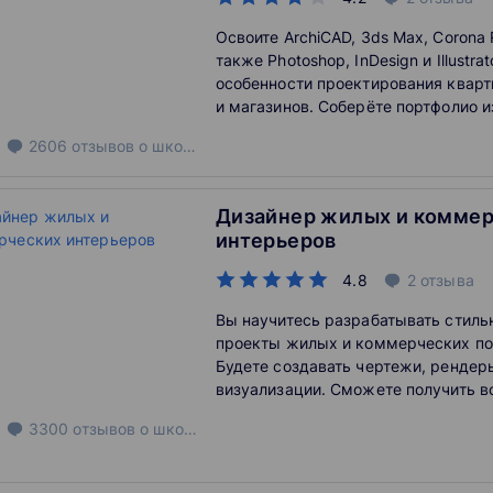
Освоите ArchiCAD, 3ds Max, Corona 
также Photoshop, InDesign и Illustrat
особенности проектирования кварт
и магазинов. Соберёте портфолио из
мы поможем найти работу.
2606
отзывов
о школе
Дизайнер жилых и комме
интерьеров
4.8
2
отзыва
Вы научитесь разрабатывать стиль
проекты жилых и коммерческих п
Будете создавать чертежи, рендер
визуализации. Сможете получить 
профессию, брать высокооплачива
3300
отзывов
о школе
открыть собственную студию.