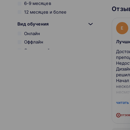
6-9 месяцев
Отзыв
12 месяцев и более
Вид обучения
E
Онлайн
Лучши
Оффлайн
Смешанный
Досто
препо
Начало курса
Недос
Дизай
решил
Начал 
неско
Онлайн-платформы
несмо
именн
GeekBrains
читать
обучен
Skillbox
Разработчик курса