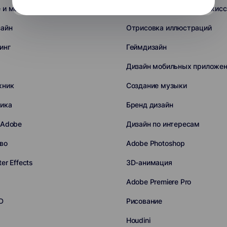
 и монтаж видео
Sound-дизайн и звукорежис
зайн
Отрисовка иллюстраций
инг
Геймдизайн
Дизайн мобильных приложе
жник
Создание музыки
ика
Бренд дизайн
 Adobe
Дизайн по интересам
во
Adobe Photoshop
er Effects
3D-анимация
Adobe Premiere Pro
D
Рисование
Houdini