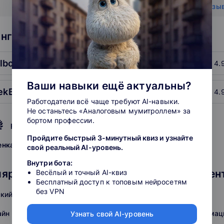
Показать все отзы
нг школ: Дизайн и создание контента
llbox
4.
Ваши навыки ещё актуальны?
ekBrains
4.
Работодатели всё чаще требуют AI-навыки.
Не останьтесь «Аналоговым мумитроллем» за
бортом профессии.
рейтинг подборки
Пройдите быстрый 3-минутный квиз и узнайте
grade
grade
grade
grade
grade
енка:
свой реальный AI-уровень.
Внутри бота:
ярные курсы: Дизайн и создание контен
Весёлый и точный AI-квиз
Бесплатный доступ к топовым нейросетям
без VPN
кий дизайн
Дизайн интерьеров
айн
3D-моделирование и анимац
Узнать свой AI-уровень