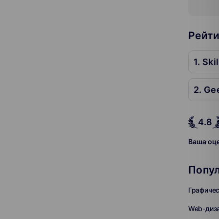
Skillbox
GeekBrains
Рейти
С сертификатом
Можно в рассрочку
1. Ski
2. Ge
4.8
Ваша оц
Попул
Графичес
Web-диз