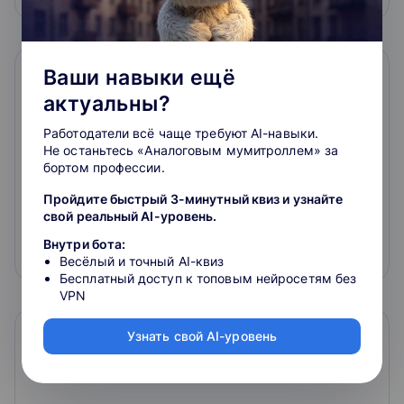
Ваши навыки ещё
актуальны?
Работодатели всё чаще требуют AI-навыки.
Не останьтесь «Аналоговым мумитроллем» за
бортом профессии.
Пройдите быстрый 3-минутный квиз и узнайте
Micro MBA. Управление. Онлайн-курс
свой реальный AI-уровень.
3.3
Внутри бота:
50 000 ₽
Весёлый и точный AI-квиз
Бесплатный доступ к топовым нейросетям без
VPN
Узнать свой AI-уровень