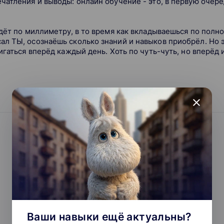
атления и выводы: онлайн обучение - это, в первую очеред
ёт по миллиметру, в то время как вкладываешься по полной
л ТЫ, осознаёшь сколько знаний и навыков приобрёл. Но эт
гаться вперёд каждый день. Хоть по чуть-чуть, но вперёд 
close
Ваши навыки ещё актуальны?