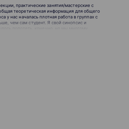
лекции, практические занятия/мастерские с
и, онлайн-встречами, домашними и
т общая теоретическая информация для общего
са у нас началась плотная работа в группах с
ше, чем сам студент. Я свой синопсис и
ишлось попотеть, конечно, но мы многому
о делать.
ге дали по факту. И на всем протяжении курса
 очень сдружились и в конце курса даже был
асти. Были продюсеры крупных компаний,
бот.