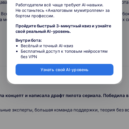
авателей, самоотдача и заинтересованность. Так же работа
Работодатели всё чаще требуют AI-навыки.
Не останьтесь «Аналоговым мумитроллем» за
 Все таки работа над сценарием предполагает более глубо
бортом профессии.
а мой взгляд, было бы продуктивнее гораздо для будущих 
Пройдите быстрый 3-минутный квиз и узнайте
свой реальный AI-уровень.
Внутри бота:
Весёлый и точный AI-квиз
Бесплатный доступ к топовым нейросетям
без VPN
Узнать свой AI-уровень
а концепт и написала драфт пилота сериала. Победила в
ьные эксперты, большая команда поддержки, теория без во