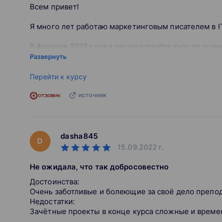
Всем привет!
Я много лет работаю маркетинговым писателем в IT
В феврале 2022 года я решила пройти курс по сцен
Нетологии. Нашла его, набрав в поисковике "Курс 
Развернуть
Затем оставила заявку на обучение. Мне перезвони
Перейти к курсу
это знак, что всё хорошо закончится. Я зарегистри
источник
Так выглядит мой личный аккаунт в Нетологии.
Правда, скриншот сделан уже после завершения кур
подарок к курсу для сценаристов Нетология подари
dasha845
D
15.09.2022
г.
Как мы учились
Не ожидала, что так добросовестно
Обучение проходило онлайн. Программа была извес
Достоинства:
нужно будет переключаться на обучение с текущих
Очень заботливые и болеющие за своё дело препод
Недостатки:
Курс хорошо структурирован и делится на модули (
Зачётные проекты в конце курса сложные и време
сценариев, книг).