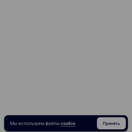
 идёт практическая работа. А после домашки сразу идёт р
просы онлайн, просили (по желанию) подключаться с камера
и вопросы в чате. Не было ни одного равнодушного спикер
сперты старались отдать максимум.
ала и пилотной серии".
и материалы, чтобы дальше работа строилась предметно. 
рия лучше усвоилась и чтобы, в целом, понимать то, о чём
е мастерские. Пишущие сценарий для полного метра ушли в
 этапе обучения:
х доросло до 50-ти в конце курса),
полного метра,
 планы,
с Борисом Гуцем,
Мы используем файлы
cookie
Принять