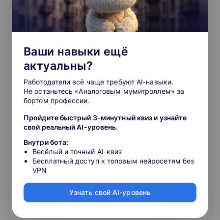
Ваши навыки ещё
актуальны?
Работодатели всё чаще требуют AI-навыки.
Онлайн-обучение для специалиста по
Не останьтесь «Аналоговым мумитроллем» за
закупкам. Закупки по 223‑ФЗ
бортом профессии.
4
Пройдите быстрый 3-минутный квиз и узнайте
бесплатно
свой реальный AI-уровень.
Внутри бота:
Весёлый и точный AI-квиз
Бесплатный доступ к топовым нейросетям без
VPN
Узнать свой AI-уровень