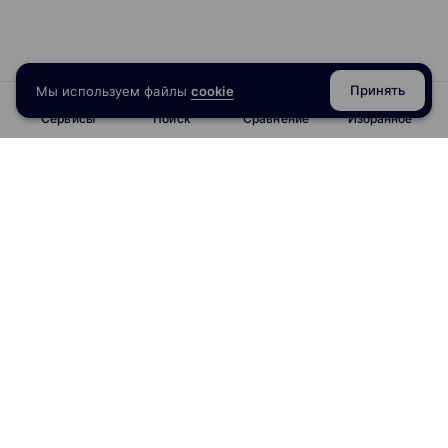
Принять
Мы используем файлы
cookie
Сервисы
Поиск
Сравнение
Избранное
info@obrazoval.ru
всегда готовы вам помочь