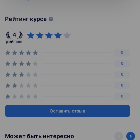
4. УСН и ПСН и льготные ставки.
Рейтинг курса
5. НДС: ставка НДС при отгрузке в ЛНР, оформление
счета-фактуры при отгрузке в ДНР, ЛНР, Херсонскую
4
Запорожскую области.
рейтинг
6. НДС при отгрузках из ЛДНР.
0
0
7. Налога на прибыль новых территорий.
0
8. НДФЛ.
0
9. Применение ККТ.
0
10. Разъяснения ФНС по налогообложению в новых
Оставить отзыв
субъектах.
Может быть интересно