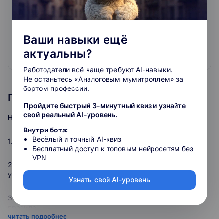
Онлайн-курсы для бухгалтеров, официальное
Скачиваете сертификат
повышение квалификации, вебинары, практикумы с
Покажите работодателю, что подтянулись в теме.
лучшими лекторами страны.
Только нужные темы: налоги, проверки, бухучёт,
Ваши навыки ещё
налоговая оптимизация, кадры, право
актуальны?
Официальные удостоверения, курсы и мастер-
Развернуть
классы с лучшими лекторами страны и
Работодатели всё чаще требуют AI-навыки.
профпереподготовка для бухгалтера и
Не останьтесь «Аналоговым мумитроллем» за
предпринимателя
бортом профессии.
Программа курса
Пройдите быстрый 3-минутный квиз и узнайте
свой реальный AI-уровень.
На вебинаре разберем:
Внутри бота:
Весёлый и точный AI-квиз
1. Особенности переходного периода.
Бесплатный доступ к топовым нейросетям без
VPN
2. Регистрация бизнеса новых территорий: постановка на
учет ИП, регистрация юрлиц.
Узнать свой AI-уровень
3. Особенности бухгалтерского учета в РФ: общие
правила.
читать подробнее