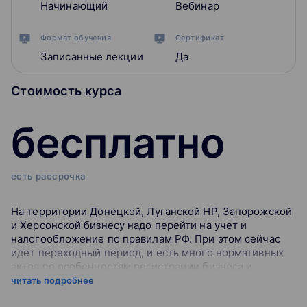
Начинающий
Вебинар
Формат обучения
Сертификат
Записанные лекции
Да
Стоимость курса
бесплатно
есть рассрочка
На территории Донецкой, Луганской НР, Запорожской
и Херсонской бизнесу надо перейти на учет и
налогообложение по правилам РФ. При этом сейчас
идет переходный период, и есть много нормативных
актов по особенностям регистрации бизнеса и
налогообложению на этих территориях. Также с 1
читать подробнее
января на территории Донецкой, Луганской НР,