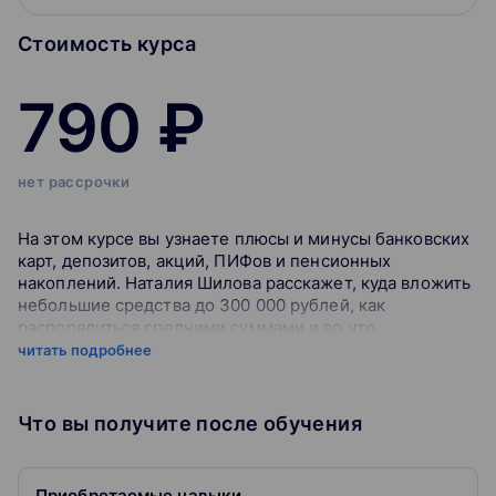
Стоимость курса
790 ₽
нет рассрочки
На этом курсе вы узнаете плюсы и минусы банковских
карт, депозитов, акций, ПИФов и пенсионных
накоплений. Наталия Шилова расскажет, куда вложить
небольшие средства до 300 000 рублей, как
распорядиться средними суммами и во что
инвестировать миллионы.
читать подробнее
После курса вы будете знать, как получить
Что вы получите после обучения
наибольший доход от вложений, не рискуя все
потерять.
Приобретаемые навыки