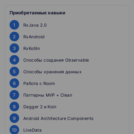
8 домашних заданий
Чат с поддержкой куратора
Приобретаемые навыки
Рекомендации от эксперта
2 онлайн-консультации
1
RxJava 2.0
Code review
2
RxAndroid
Внимание
Для оплаты и начала обучения
перейдите на страницу
3
RxKotlin
курса.
4
Способы создания Observable
5
Способы хранения данных
6
Работа с Room
7
Паттерны MVP + Clean
8
Dagger 2 и Koin
9
Android Architecture Components
10
LiveData