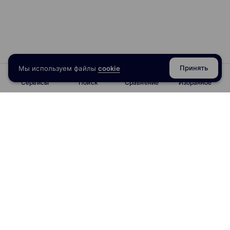
разделять приложение на слои и использовать
Clean Architecture
Lecture7.1
MVP + Clean Architecture 01 ч. 20 мин.
Lecture7.2
Принять
Мы используем файлы
cookie
Практическое задание 7
Сервисы
Поиск
Сравнение
Избранное
MVVM + LiveData
Lecture8.1
LiveData, ViewModel 01 ч.
info@obrazoval.ru
всегда готовы вам помочь
Lecture8.2
Практическое задание 8
Внедрение зависимостей Dagger 2 и Koin. Dagger
2 и Koin. Научитесь использовать Dagger 2 и
Koin