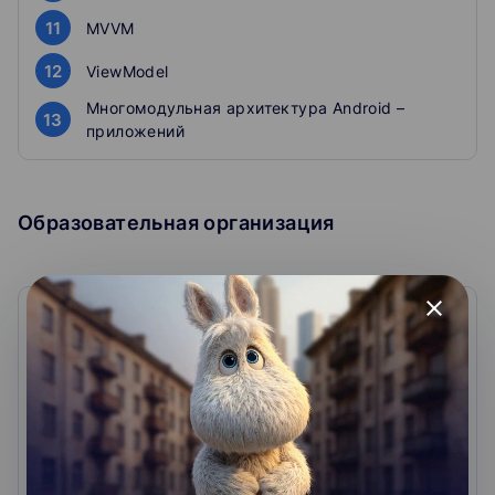
11
MVVM
12
ViewModel
Многомодульная архитектура Android –
13
приложений
Образовательная организация
close
AndroidSchool.ru
0
0
отзывов
Обучаем разработке на проекте с
наставником