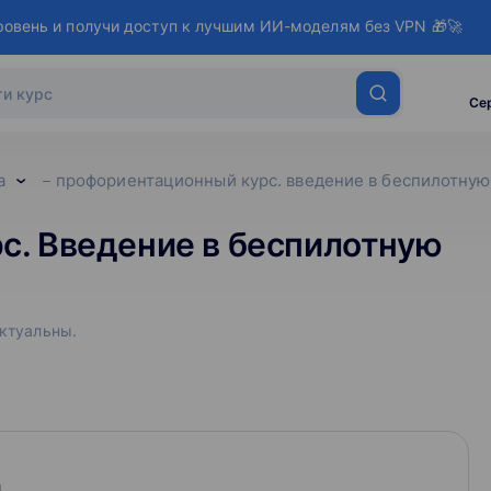
ровень и получи доступ к лучшим ИИ-моделям без VPN 🎁🚀
Се
а
профориентационный курс. введение в беспилотну
. Введение в беспилотную
актуальны.
я