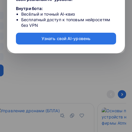
инг 35-и крупнейших EdTech компаний России, поставив
Внутри бота:
 топ-10 крупнейших EdTech-компаний, составленном РБК,
Весёлый и точный AI-квиз
Бесплатный доступ к топовым нейросетям
без VPN
долю в компании до 70 %. В ноябре 2020 года сооснователь
Узнать свой AI-уровень