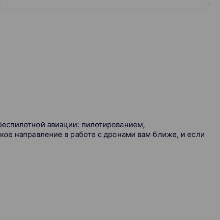
еспилотной авиации: пилотированием,
ое направление в работе с дронами вам ближе, и если
ъёмкой хозяйственных полей, рельефа, зданий.
ам, таким как размер, скорость, дальность полёта,