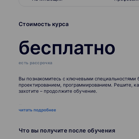
Стоимость курса
бесплатно
есть рассрочка
Вы познакомитесь с ключевыми специальностями б
проектированием, программированием. Решите, как
захотите – продолжите обучение.
Пилот дрона
читать подробнее
Управляет беспилотниками и занимается аэрофотос
Инженер-конструктор
Что вы получите после обучения
Создаёт дронов по нужным заказчику характеристик