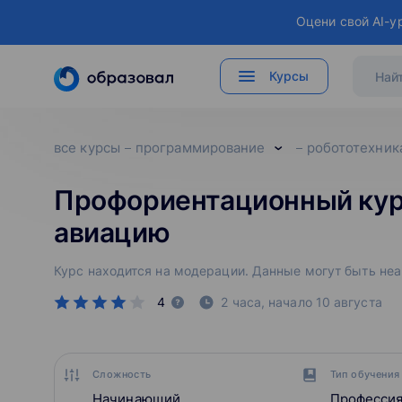
Оцени свой AI-у
Курсы
все курсы
программирование
робототехник
Профориентационный курс
авиацию
Курс находится на модерации. Данные могут быть не
4
2 часа,
начало
10 августа
Сложность
Тип обучения
Начинающий
Професси