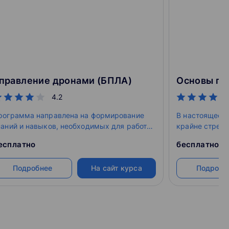
правление дронами (БПЛА)
4.2
рограмма направлена на формирование
В настоящее 
наний и навыков, необходимых для работы
крайне стреми
 беспилотными авиационными системами.
направления в
есплатно
бесплатно
микропроцесс
данного курса
Подробнее
На сайт курса
Подробн
студенту осво
варианты пос
систем.