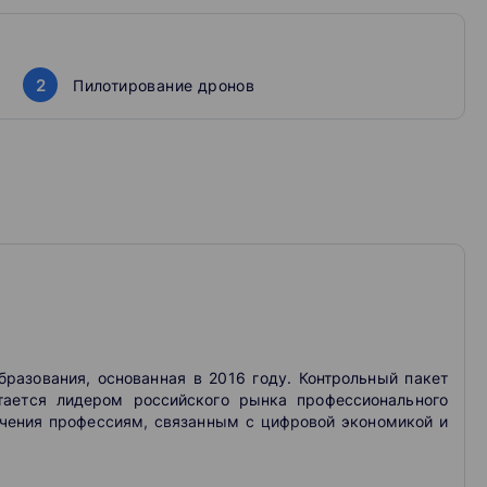
грузкой (например, камерами), обработки данных с
2
Пилотирование дронов
бразования, основанная в 2016 году. Контрольный пакет
ается лидером российского рынка профессионального
учения профессиям, связанным с цифровой экономикой и
зируется на онлайн-образовании. Skillbox называет себя