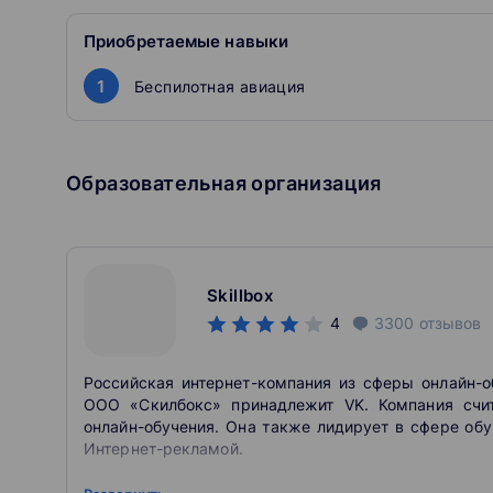
виды бортовых сенсоров и так далее
Приобретаемые навыки
Программист дрона
Создает ПО для управления дронами и полезной на
1
Беспилотная авиация
дрона.
Образовательная организация
Skillbox
4
3300
отзывов
Российская интернет-компания из сферы онлайн-о
ООО «Скилбокс» принадлежит VK. Компания счит
онлайн-обучения. Она также лидирует в сфере об
Интернет-рекламой.
Skillbox — российская компания, которая специали