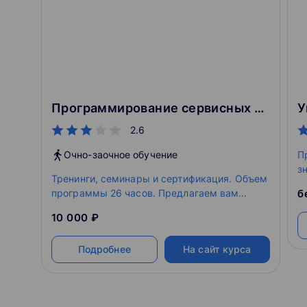
Программирование сервисных роботов в среде «Motion studio service»
У
2.6
Очно-заочное обучение
П
з
Тренинги, семинары и сертификация. Объем
с
программы 26 часов. Предлагаем вам
б
поучаствовать в обучении нового сотрудника
10 000 ₽
нашего университета — сервисного робота
Рэя (Promobot 4)!
Подробнее
На сайт курса