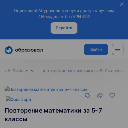
Оцени свой AI-уровень и получи доступ к лучшим
ИИ-моделям без VPN 🎁🚀
Перейти
Войти
ты 5-9 класс
повторение математики за 5–7 классы
Повторение математики за 5–7
классы