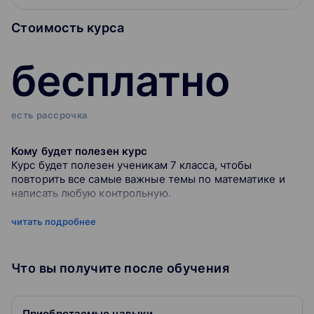
Стоимость курса
бесплатно
есть рассрочка
Кому будет полезен курс
Курс будет полезен ученикам 7 класса, чтобы
повторить все самые важные темы по математике и
написать любую контрольную.
Какие знания дает курс
читать подробнее
В коротких уроках по 5–15 минут объясняем самые
важные темы просто, понятно и наглядно.
Что вы получите после обучения
Как проходит обучение
Курс проходит в формате записанных видеоуроков,
поэтому можете изучать темы в любое удобное для
Приобретаемые навыки