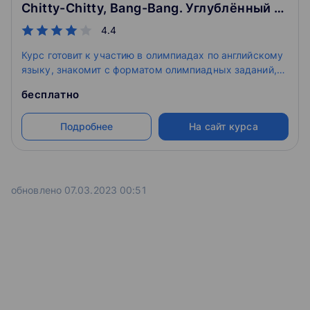
Chitty-Chitty, Bang-Bang. Углублённый курс по английскому языку для 5-6 классов
4.4
Курс готовит к участию в олимпиадах по английскому
языку, знакомит с форматом олимпиадных заданий,
позволяет расширить лексический запас и посмотреть
бесплатно
на тонкости грамматики. Занятия в игровой форме
знакомят с форматом олимпиадных задач по
Подробнее
На сайт курса
английскому языку, углубляют знания лексики и
грамматики, полученные в рамках школьной
программы.
обновлено 07.03.2023 00:51