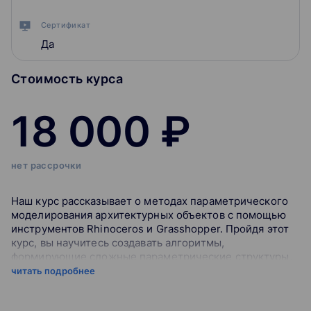
Сертификат
Да
Стоимость курса
18 000 ₽
нет рассрочки
Наш курс рассказывает о методах параметрического
моделирования архитектурных объектов с помощью
инструментов Rhinoceros и Grasshopper. Пройдя этот
курс, вы научитесь создавать алгоритмы,
формирующие сложные параметрические структуры,
поймёте логику моделирования и проектирования
читать подробнее
многих известных современных зданий (внутри курса
большое количество реальных примеров, на которых