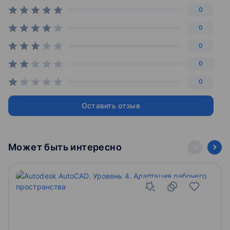
Трансформация геометрии, часть 1
0
Stepik является также площадкой для проведения
Деревья данных, часть 1
конкурсов и олимпиад — среди мероприятий —
0
Продвинутые функции Grasshopper
отборочный этап Олимпиады НТИ, онлайн-этап акции
0
Тотальный диктант, международная олимпиада по
биоинформатике.
Аттракция по картинке
0
Трансформация геометрии, часть 2
Деревья данных, часть 2
0
Кластер
Работа с Mesh геометрией
Оставить отзыв
Stepik — многофункциональная и гибкая платформа
Galapagos
для создания образовательных материалов. Вы
Использование Python в Grasshopper
можете создавать онлайн курсы, интерактивные
уроки с видео и различными типами заданий для
Сферы применения Grasshopper
Может быть интересно
учащихся, приватные курсы для ограниченной
аудитории, проводить олимпиады и конкурсы,
Работа с GIS данными и анализ городской среды
запускать программы профессиональной
Расчёт конструкций здания
переподготовки и повышения квалификации, а также
Экспорт геометрии из Grasshopper в Autodesk Revit
обучать своих сотрудников и клиентов.
Расчёт инсоляции в Ladybug
Работа над проектом в Grasshopper