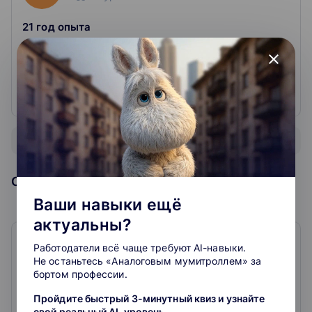
21 год опыта
«Основные принципы – отработка и подражание.
close
Это один из самых эффективных методов. Важно
ученика увлечь, показать как надо»
Показать всех преподавателей
Образовательная организация
Ваши навыки ещё
актуальны?
Работодатели всё чаще требуют AI-навыки.
Тетрика
Не останьтесь «Аналоговым мумитроллем» за
0
0
отзывов
бортом профессии.
Пройдите быстрый 3-минутный квиз и узнайте
Занимайтесь онлайн с репетиторами, в кружках или
свой реальный AI-уровень.