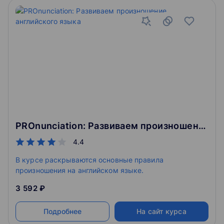
заинтересовать ребёнка»
выбирайте удобное место и время для занятий
Как проходят уроки
Наша онлайн-платформа – удобное место для
изучения школьных предметов
Интерактивная доска для занятий
Рисуйте графики и пишите формулы
Учебные материалы в одном месте
Видеочат с педагогом
PROnunciation: Развиваем произношение английского языка
4.4
В курсе раскрываются основные правила
произношения на английском языке.
3 592 ₽
Подробнее
На сайт курса