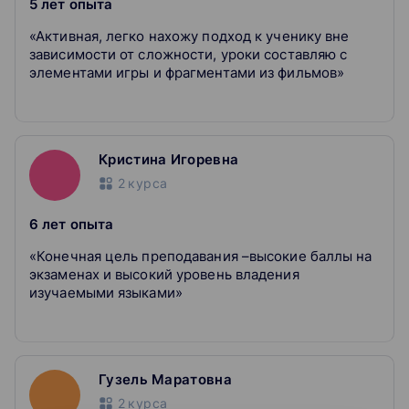
5 лет опыта
«Активная, легко нахожу подход к ученику вне
Отслеживаем прогресс и даём обратную связь
зависимости от сложности, уроки составляю с
Подстраиваем программу занятий под цели
элементами игры и фрагментами из фильмов»
ученика
Объясняем непонятные темы простым языком
Кристина Игоревна
2
курса
6 лет опыта
«Конечная цель преподавания –высокие баллы на
экзаменах и высокий уровень владения
изучаемыми языками»
Гузель Маратовна
2
курса