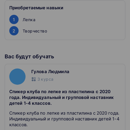
результате вы получаете развёрнутую обратную связь.
Всё это — ради скорости подготовки и вашего
Приобретаемые навыки
результата
1
Лепка
Личный куратор ответит на вопросы в течение двух
2
Творчество
часов, 24/7
Кураторы разбираются в программе и предмете,
поэтому легко ответят на ваши вопросы по курсу и
домашке — в любое время
Они хорошо знают, как непросто бывает с
Вас будут обучать
подготовкой, и понимают ваши переживания.
Самая важная задача куратора — помочь вам
Гулова Людмила
справиться со стрессом и страхом перед экзаменами
3
курса
Спикер клуба по лепке из пластилина с 2020
года. Индивидуальный и групповой наставник
детей 1-4 классов.
Спикер клуба по лепке из пластилина с 2020 года.
Индивидуальный и групповой наставник детей 1-4
классов.