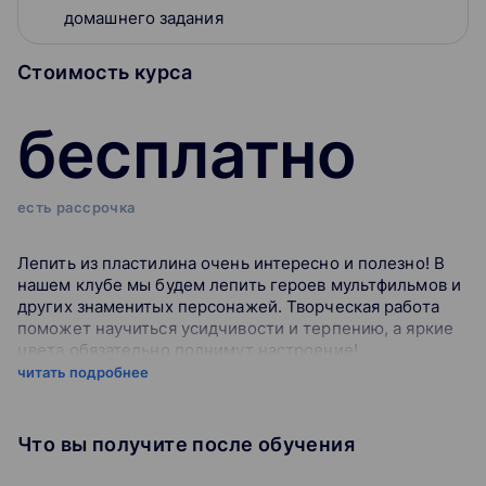
домашнего задания
Стоимость курса
бесплатно
есть рассрочка
Лепить из пластилина очень интересно и полезно! В
нашем клубе мы будем лепить героев мультфильмов и
других знаменитых персонажей. Творческая работа
поможет научиться усидчивости и терпению, а яркие
цвета обязательно поднимут настроение!
читать подробнее
Вручную проверяем пробники и домашние работы
Мы не оставляем задания письменной части на
Что вы получите после обучения
самопроверку — ею занимаются эксперты ОГЭ.
Проверяем «по-настоящему», как на экзамене, и в