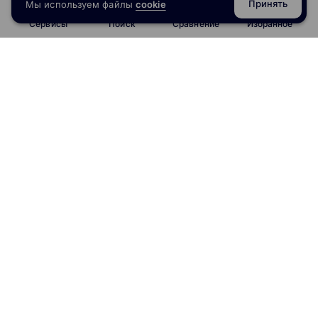
Принять
Мы используем файлы
cookie
Сервисы
Поиск
Сравнение
Избранное
info@obrazoval.ru
всегда готовы вам помочь
Рейтинг курсов
Отзывы о школах