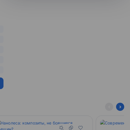
е свои
елитесь собственными
рматике
компаний
роводят в команде