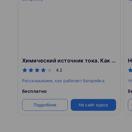
Эксперименты
Трансляции научных опытов с обратной связью от у
Конкурсы
Победителям — подарки, книги о науке, лаборатор
Как проходит обучение:
Изучаете материал
Химический источник тока. Как улучшить батарейку
С любой скоростью — хоть за неделю, хоть за
4.2
Проходите тест
Если не сдали с первого раза, можно пересда
Рассказываем, как работает батарейка.
Ч
Получаете сертификат
С печатью и подписью генерального директор
бесплатно
б
Подробнее
На сайт курса