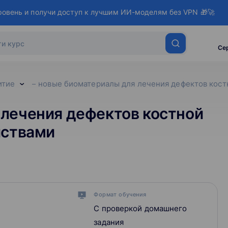
ровень и получи доступ к лучшим ИИ-моделям без VPN 🎁🚀
Се
итие
новые биоматериалы для лечения дефектов кост
лечения дефектов костной
йствами
Формат обучения
С проверкой домашнего
задания