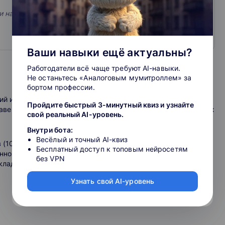
 науки и наноиндустрии.
Ваши навыки ещё актуальны?
Работодатели всё чаще требуют AI-навыки.
Не останьтесь «Аналоговым мумитроллем» за
бортом профессии.
й и понятий о костных биоматериалах, требованиях к
Пройдите быстрый 3-минутный квиз и узнайте
аве и свойствах, методах получения гидрогелей и о методах
свой реальный AI-уровень.
Внутри бота:
Весёлый и точный AI-квиз
 (10, 11), обучающиеся по программам технического
нты
Бесплатный доступ к топовым нейросетям
еннонаучных специальностей (например
без VPN
кладная химия», «Биоматериаловедение»), студенты
Узнать свой AI-уровень