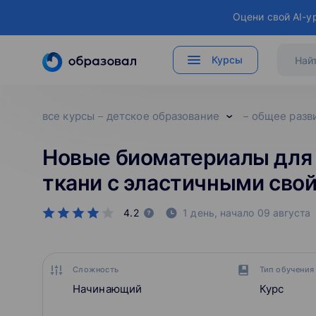
Оцени свой AI-у
Курсы
все курсы
детское образование
общее разв
Новые биоматериалы для 
ткани с эластичными сво
4.2
1 день,
начало
09 августа
Сложность
Тип обучения
Начинающий
Курс