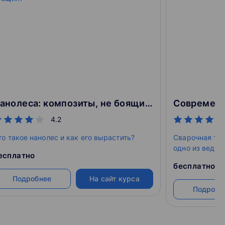
ченых
ные принадлежности
Нанолеса: композиты, не боящиеся трещин?
 месяц
4.2
ть позже
то такое нанолес и как его вырастить?
Сварочная тех
одно из веду
а «еНано»
есплатно
производстве
бесплатно
Подробнее
На сайт курса
Подробн