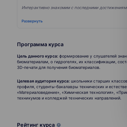
Интерактивно знакомим с последними достижениями
1159
Развернуть
школ и организаций
110
экспертов
Программа курса
35722
участника
Цель данного курса:
формирование у слушателей знани
биоматериалам, о гидрогелях, их классификации, сост
Ученикам
3D-печати для получения биоматериалов.
Смотрите вебинары и проходите курсы
Целевая аудитория курса:
школьники старших классов
Участвуйте в проектах и проводите экспериме
профиля, студенты-бакалавры технических и естеств
Общайтесь с ведущими учеными
«Материаловедение», «Химическая технология», «При
Выигрывайте в конкурсах
техникумов и колледжей технических направлений.
Учитесь бесплатно
Выбирайте профессии будущего
Педагогам
Рейтинг курса