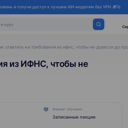
ровень и получи доступ к лучшим ИИ-моделям без VPN 🎁🚀
Се
ак ответить на требования из ифнс, чтобы не довести до пр
ия из ИФНС, чтобы не
Формат обучения
Записанные лекции