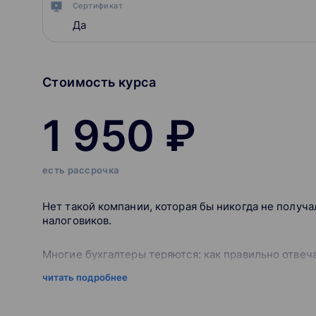
Сертификат
Да
Стоимость курса
1 950 ₽
есть рассрочка
Нет такой компании, которая бы никогда не получ
налоговиков.
Многие бухгалтеры теряются: как правильно отвеч
читать подробнее
Если требование абсурдно, можно ли его проигнор