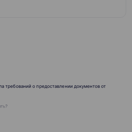
ала требований о предоставлении документов от
ать?
ировать?