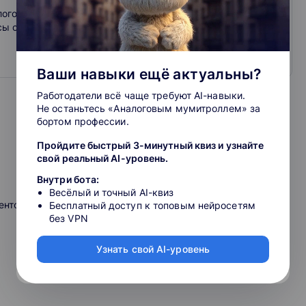
логовая оптимизация, кадры, право
сы с лучшими лекторами страны и профпереподготовка
Ваши навыки ещё актуальны?
Работодатели всё чаще требуют AI-навыки.
Не останьтесь «Аналоговым мумитроллем» за
бортом профессии.
Пройдите быстрый 3-минутный квиз и узнайте
свой реальный AI-уровень.
Внутри бота:
Весёлый и точный AI-квиз
нтов и не получить при этом штраф;
Бесплатный доступ к топовым нейросетям
без VPN
Узнать свой AI-уровень