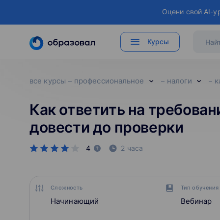
Оцени свой AI-у
Курсы
все курсы
профессиональное
налоги
к
Как ответить на требован
довести до проверки
4
2 часа
Сложность
Тип обучения
Начинающий
Вебинар