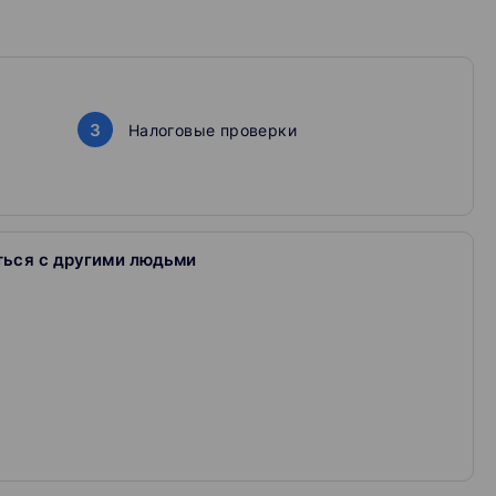
ументов и не получить при этом штраф;
3
Налоговые проверки
.
ться с другими людьми