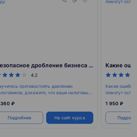
Безопасное дробление бизнеса в 2023 году
4.2
аучитесь противостоять давлению
Какие ошибки 
алоговиков, докажите, что ваши налоговые
помогут оспор
хемы легальны.
 360 ₽
1 950 ₽
Подробнее
На сайт курса
Подробн