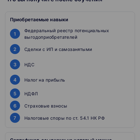
Налоговые риски: федеральный реестр
потенциальных выгодоприобретателей -
Приобретаемые навыки
разрывы по НДС.
Кто первый в очереди на налоговую проверку?
Федеральный реестр потенциальных
Сделки с ИП и самозанятыми - новый фокус
1
выгодоприобретателей
внимания налоговых органов.
Побуждение налогоплательщиков к
2
Сделки с ИП и самозанятыми
“добровольной” доплате налогов: НДС, налог на
прибыль, НДФЛ и страховые взносы.
3
Налоговые споры по ст. 54.1 НК РФ, практика
НДС
налоговой реконструкции набирает обороты.
4
Налог на прибыль
Как проходит обучение
5
НДФЛ
Смотрите выступление
Эксперт на примерах разбирает темы.
6
Страховые взносы
Задаете вопросы
7
Налоговые споры по ст. 54.1 НК РФ
Прямо в чате во время вебинара.
Получаете запись лекции
Можете пересмотреть материал, если нужно.