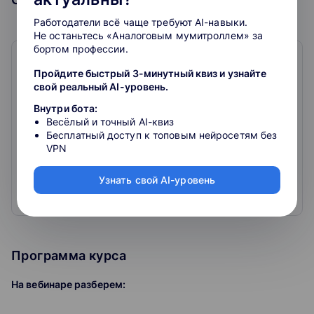
Работодатели всё чаще требуют AI-навыки.
Не останьтесь «Аналоговым мумитроллем» за
бортом профессии.
Центр обучения Клерк
Пройдите быстрый 3-минутный квиз и узнайте
свой реальный AI-уровень.
0
0
отзывов
Внутри бота:
Весёлый и точный AI-квиз
Онлайн-курсы для бухгалтеров, официальное
Бесплатный доступ к топовым нейросетям без
повышение квалификации, вебинары, практикумы с
VPN
лучшими лекторами страны.
Только нужные темы: налоги, проверки, бухучёт,
Узнать свой AI-уровень
налоговая оптимизация, кадры, право
Официальные удостоверения, курсы и мастер-
Развернуть
классы с лучшими лекторами страны и
профпереподготовка для бухгалтера и
предпринимателя
Программа курса
На вебинаре разберем: