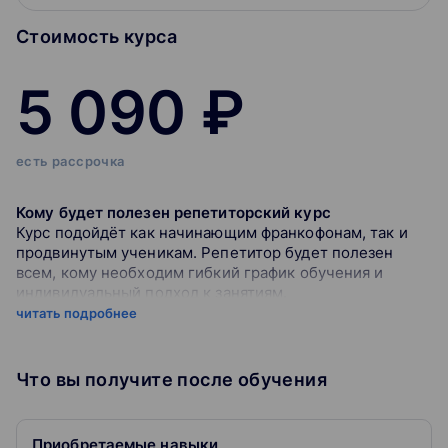
Стоимость курса
5 090 ₽
есть рассрочка
Кому будет полезен репетиторский курс
Курс подойдёт как начинающим франкофонам, так и
продвинутым ученикам. Репетитор будет полезен
всем, кому необходим гибкий график обучения и
индивидуальный подход к занятиям.
читать подробнее
Сильные преподаватели
Репетиторы знают множество методик легкого и
доступного объяснения даже самых сложных правил
Что вы получите после обучения
Увлекательные уроки
Репетитор использует интерактивные задания и
Приобретаемые навыки