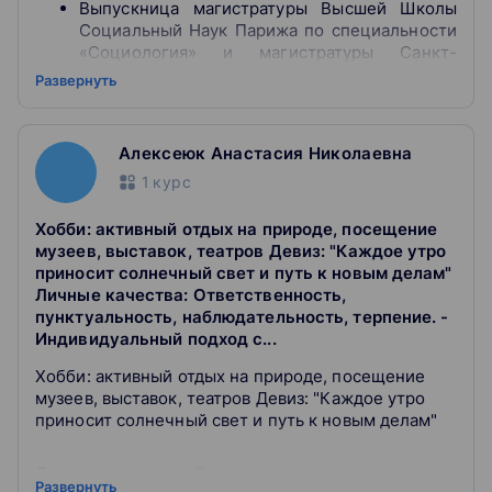
Выпускницa магистратуры Высшей Школы
Социальный Наук Парижа по специальности
«Социология» и магистратуры Санкт-
Петербургского государственного
Развернуть
университета по специальности
"Линвистика" (Французский язык).
Призер олимпиад по французскому языку
Алексеюк Анастасия Николаевна
Владею академическим и деловым
1
курс
французским языком
Увлекаюсь различными языками и культурой,
путешествиями, литературой.
Хобби: активный отдых на природе, посещение
музеев, выставок, театров Девиз: "Каждое утро
Буду рада помочь Вам погрузиться во французский
приносит солнечный свет и путь к новым делам"
язык и его богатую культуру, подготовиться с
Личные качества: Ответственность,
удовольствием к экзаменам , ознакомиться с
пунктуальность, наблюдательность, терпение. -
особенностями быта и жизни французов!
Индивидуальный подход с...
Хобби: активный отдых на природе, посещение
Коммуникативная методика
, индивидуальный
музеев, выставок, театров Девиз: "Каждое утро
подбор материалов по интересам учащегося
приносит солнечный свет и путь к новым делам"
Игровой метод
, интерактивные задания,
включающие 4 вида деятельности (говорение,
аудирование, письмо, чтение)
Личные качества
: Ответственность,
Развернуть