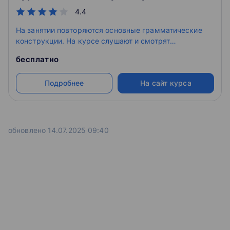
4.4
На занятии повторяются основные грамматические
конструкции. На курсе слушают и смотрят
оригинальные английские материалы – песни, отрывки
бесплатно
фильмов и передач.
Подробнее
На сайт курса
обновлено 14.07.2025 09:40