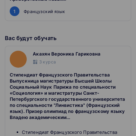
материалы, подобранные под интересы ученика
1
Французский язык
Улучшите оценки в школе
Разберемся в правилах грамматики, структуре
текстов, научим не пугаться домашних заданий
Вас будут обучать
Акахян Вероника Гариковна
3
курса
Cтипендиат Французского Правительства
Выпускницa магистратуры Высшей Школы
Социальный Наук Парижа по специальности
«Социология» и магистратуры Санкт-
Петербургского государственного университета
по специальности "Линвистика" (Французский
язык). Призер олимпиад по французскому языку
Владею академическим...
Cтипендиат Французского Правительства