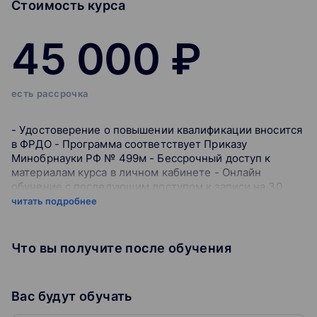
Стоимость курса
45 000 ₽
есть рассрочка
- Удостоверение о повышении квалификации вносится
в ФРДО - Программа соответствует Приказу
Минобрнауки РФ № 499м - Бессрочный доступ к
материалам курса в личном кабинете - Онлайн
обучение с последующим доступом к записи на 30
дней - Разбор актуальной практики и примеров
читать подробнее
участников - Обучение проходит на исторической
территории ВДНХ Изучите ключевые аспекты
управленческого учета и внутреннего аудита. На курсе
Что вы получите после обучения
вы познакомитесь с методами планирования и
управления затратами, а также научитесь создавать и
интерпретировать управленческую отчетность. Эти
Вас будут обучать
навыки позволят вам оптимизировать бизнес-
процессы и обеспечить устойчивое развитие вашей