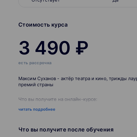
Стоимость курса
3 490 ₽
есть рассрочка
Максим Суханов - актёр театра и кино, трижды ла
премий страны
Что вы получите на онлайн-курсе:
читать подробнее
Сможешь взаимодействовать с разными режис
Узнаешь, как определить свой типаж и выбир
Научишься анализировать, продумывать хара
Что вы получите после обучения
Узнаешь, как погружаться в эмоциональное со