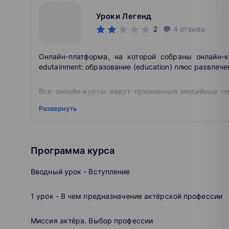
Уроки Легенд
2
4
отзыва
Онлайн-платформа, на которой собраны онлайн
edutainment: образование (education) плюс развлечен
Все онлайн-курсы ведут признанные медийные пе
выходят далеко за рамки профессии и доступны тол
Развернуть
На платформе ты можешь составить индивидуаль
оформить годовую подписку и получить все онлай
или приобрести один.
Программа курса
Материал онлайн-курсов усваивается легко благо
Вводный урок - Вступление
5 до 30 минут и качеству видеокартинки, которое н
1 урок - В чем предназначение актёрской профессии
Онлайн-платформа «Уроки Легенд» создана для те
знаниям.
Миссия актёра. Выбор профессии