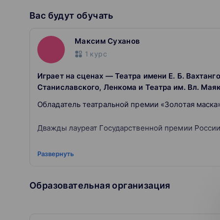
Вас будут обучать
Максим Суханов
1
курс
Играет на сценах — Театра имени Е. Б. Вахтанг
Станиславского, Ленкома и Театра им. Вл. Мая
Обладатель театральной премии «Золотая маска»
Дважды лауреат Государственной премии Росси
Исполнил десятки ролей в кино — в том числе в 
Развернуть
"Обитаемый остров", "Орда"
Образовательная организация
Трижды лауреат кинопремии «Ника» за роли вто