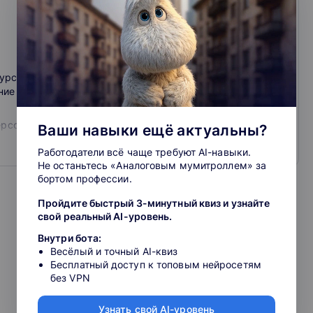
-курсы по самым актуальным направлениям в формате
ие (entertainment).
рсоны. Их опыт уникален, а знания универсальны. Они
Ваши навыки ещё актуальны?
ько на «Уроках Легенд».
Работодатели всё чаще требуют AI-навыки.
Не останьтесь «Аналоговым мумитроллем» за
ный учебный план, исходя из направления и тарифа:
бортом профессии.
н-курсы, собрать комплект из нескольких онлайн-курсов
Пройдите быстрый 3-минутный квиз и узнайте
свой реальный AI-уровень.
даря насыщенному формату видеоуроков длительностью от
Внутри бота:
е уступает любимому кино или сериалу.
Весёлый и точный AI-квиз
Бесплатный доступ к топовым нейросетям
без VPN
х, кто ценит постоянное развитие и стремится к новым
Узнать свой AI-уровень