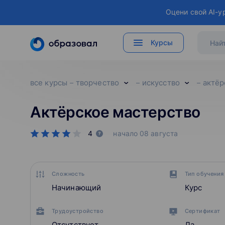
Оцени свой AI-у
Курсы
все курсы
творчество
искусство
актёр
Актёрское мастерство
4
начало
08 августа
Сложность
Тип обучения
Начинающий
Курс
Трудоустройство
Сертификат
Отсутствует
Да