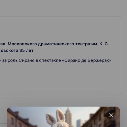
ова, Московского драматического театра им. К. С.
ковского 35 лет
 за роль Сирано в спектакле «Сирано де Бержерак»
и
фильмах "Страна глухих", "Утомлённые солнцем",
рого плана и лучшую мужскую роль
close