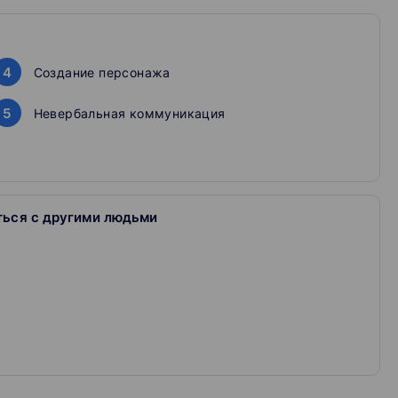
к анализировать произведение, успешно проходить
4
Создание персонажа
5
Невербальная коммуникация
аз. Узнаешь, что делает актёра востребованным
ться с другими людьми