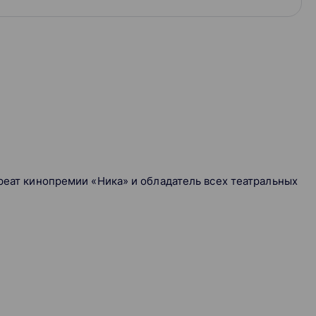
уреат кинопремии «Ника» и обладатель всех театральных
сёрами и успешно проходить кастинг
ать подходящие роли
ктер персонажа
стояние своего героя и играть так, чтобы тебе поверили