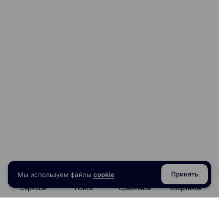
Библиотеки образцов и color.adobe.com
Гид по цветам
Добавление группы цветов
Цветовые гармонии
Перекраска в Recolor Artwork
Онлайн-занятие 3
Онлайн-консультация, разбор домашних заданий
Видео-занятие 4. Работа с текстом
Фильтры при выборе шрифта
Принять
Мы используем файлы
cookie
Параметры форматирования
Сервисы
Поиск
Сравнение
Избранное
Геометрия, выравнивание
Текстовые области, обтекание
Управление текстовыми стилями