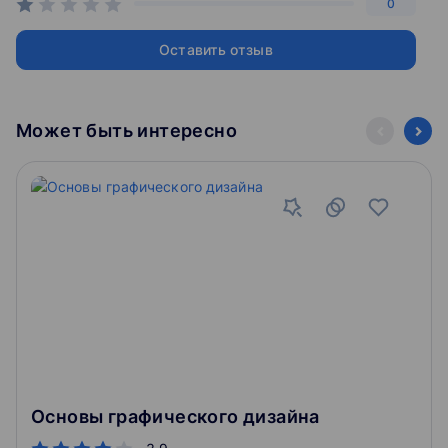
0
Second Window
Save selection
Оставить отзыв
Трансформация графики
Особенности работы с фигурами Shapes
Сброс ограничительной рамки
Может быть интересно
Учет видимых размеров объектов
Настройка быстрых направляющих для работы с
заданными углами
Скос и искажение с помощью инструмента Shear и
Free Transform
Трансформация нескольких объектов с Transform
Each
Эффект Transform
Горячие клавиши и экшены для трансформации
Деформация графики
Деформация с помощью Envelope Distort
Деформация с помощью Warp
Основы графического дизайна
Марионеточная деформация Puppet Warp