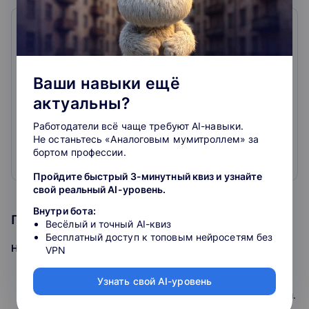
Центр обучения Клерк
0
0
отзывов
Ваши навыки ещё
Онлайн-курсы для бухгалтеров, официальное
актуальны?
повышение квалификации, вебинары, практикумы с
лучшими лекторами страны.
Работодатели всё чаще требуют AI-навыки.
Только нужные темы: налоги, проверки, бухучёт,
Не останьтесь «Аналоговым мумитроллем» за
налоговая оптимизация, кадры, право
бортом профессии.
Официальные удостоверения, курсы и мастер-
Развернуть
классы с лучшими лекторами страны и
Пройдите быстрый 3-минутный квиз и узнайте
профпереподготовка для бухгалтера и
свой реальный AI-уровень.
предпринимателя
Внутри бота:
Программа курса
Весёлый и точный AI-квиз
Бесплатный доступ к топовым нейросетям без
На вебинаре разберем:
VPN
Отчет о прибыли и убытках как источник
Узнать свой AI-уровень
информации для принятия управленческих решений.
Структура Отчета: куда и зачем смотреть.