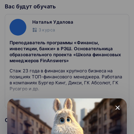
БОНУС
: Гайд "20 показателей, рассчитанных с
Вас будут обучать
использованием данных Отчета о прибыли и убытках".
Наталья Удалова
Как проходит обучение
3
курса
Смотрите выступление
Эксперт на примерах разбирает темы.
Преподаватель программы «Финансы,
инвестиции, банки» в РЭШ. Основательница
Задаете вопросы
образовательного проекта «Школа финансовых
Прямо в чате во время вебинара.
менеджеров FinAnswers»
Получаете запись лекции
Стаж 23 года в финансах крупного бизнеса на
Можете пересмотреть материал, если нужно.
позициях ТОП-финансового менеджера. Работала
в компаниях Бургер Кинг, Дикси, ГК Абсолют, ГК
Скачиваете сертификат
Русагро и др.
Покажите работодателю, что подтянулись в теме.
Развернуть
Ex-финансовый директор Бургер Кинга и Дикси,
close
основатель проекта FinAnswers, автор программ
по основам финансового менеджмента для
Образовательная организация
собственников и руководителей компаний, курса
по повышению квалификации “Школа финансовых
менеджеров”.