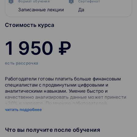
Формат обучения
Сертификат
Записанные лекции
Да
Стоимость курса
1 950 ₽
есть рассрочка
Работодатели готовы платить больше финансовым
специалистам с продвинутыми цифровыми и
аналитическими навыками. Умение быстро и
качественно анализировать данные может принести
+30% к зарплате. По мнению работодателей,
современный финансист должен тратить на анализ
читать подробнее
75% своего рабочего времени.
Что вы получите после обучения
Требования к бухгалтерам тоже меняются, все чаще в
описании вакансий встречаются “бухгалтер-